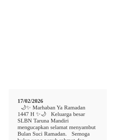
e
M
l
A
a
N
m
D
a
I
t
R
H
I
a
r
i
R
a
y
a
I
d
17/02/2026
u
🌙✨ Marhaban Ya Ramadan
l
1447 H ✨🌙 Keluarga besar
F
SLBN Taruna Mandiri
i
mengucapkan selamat menyambut
t
Bulan Suci Ramadan. Semoga
r