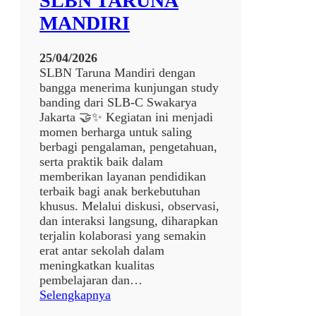
SLBN TARUNA
N
MANDIRI
D
I
25/04/2026
R
SLBN Taruna Mandiri dengan
I
bangga menerima kunjungan study
banding dari SLB-C Swakarya
Jakarta 🤝✨ Kegiatan ini menjadi
momen berharga untuk saling
berbagi pengalaman, pengetahuan,
serta praktik baik dalam
memberikan layanan pendidikan
terbaik bagi anak berkebutuhan
khusus. Melalui diskusi, observasi,
dan interaksi langsung, diharapkan
terjalin kolaborasi yang semakin
erat antar sekolah dalam
meningkatkan kualitas
pembelajaran dan…
:
Selengkapnya
S