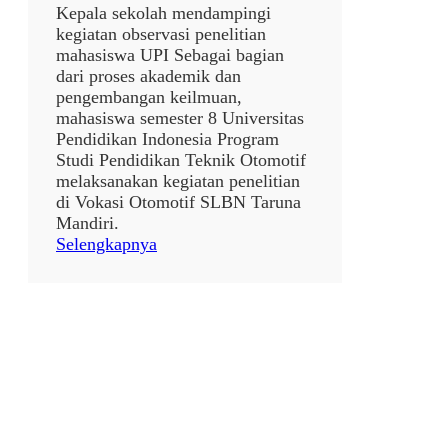
Kepala sekolah mendampingi
kegiatan observasi penelitian
mahasiswa UPI Sebagai bagian
dari proses akademik dan
pengembangan keilmuan,
mahasiswa semester 8 Universitas
Pendidikan Indonesia Program
Studi Pendidikan Teknik Otomotif
melaksanakan kegiatan penelitian
di Vokasi Otomotif SLBN Taruna
Mandiri.
:
Selengkapnya
P
e
n
d
a
m
p
i
n