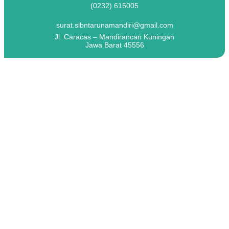
(0232) 615005
surat.slbntarunamandiri@gmail.com
Jl. Caracas – Mandirancan Kuningan
Jawa Barat 45556
Bulan:
Mei 2021