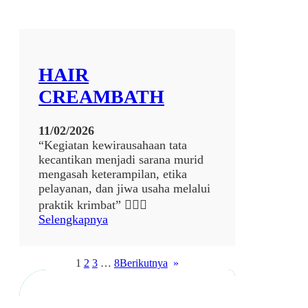
3
4
HAIR
CREAMBATH
11/02/2026
“Kegiatan kewirausahaan tata
kecantikan menjadi sarana murid
mengasah keterampilan, etika
pelayanan, dan jiwa usaha melalui
praktik krimbat” 💆‍♀️✨
:
Selengkapnya
H
A
I
1
2
3
…
8
Berikutnya
»
R
C
R