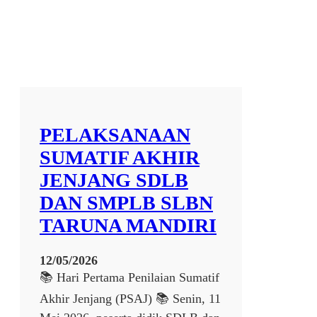
a
s
i
P
e
r
b
e
n
PELAKSANAAN
g
k
SUMATIF AKHIR
e
JENJANG SDLB
l
a
DAN SMPLB SLBN
n
TARUNA MANDIRI
S
e
p
12/05/2026
e
📚 Hari Pertama Penilaian Sumatif
d
Akhir Jenjang (PSAJ) 📚 Senin, 11
a
h