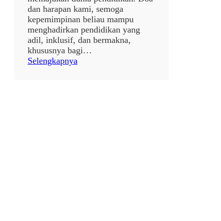
dan harapan kami, semoga
kepemimpinan beliau mampu
menghadirkan pendidikan yang
adil, inklusif, dan bermakna,
khususnya bagi…
:
Selengkapnya
p
o
s
t
a
n
p
a
j
u
d
u
l
7
9