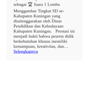
sebagai 🏆 Juara 1 Lomba
Menggambar Tingkat SD se-
Kabupaten Kuningan yang
diselenggarakan oleh Dinas
Pendidikan dan Kebudayaan
Kabupaten Kuningan. Prestasi ini
menjadi bukti bahwa peserta didik
berkebutuhan khusus memiliki
kemampuan, kreativitas, dan…
:
Selengkapnya
p
o
s
t
a
n
p
a
j
u
d