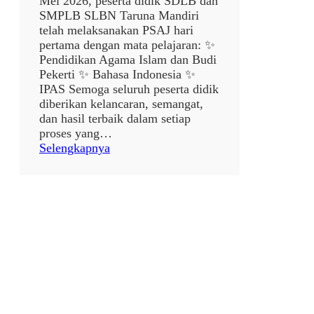
Mei 2026, peserta didik SDLB dan
M
SMPLB SLBN Taruna Mandiri
o
telah melaksanakan PSAJ hari
t
pertama dengan mata pelajaran: ✨
o
Pendidikan Agama Islam dan Budi
r
Pekerti ✨ Bahasa Indonesia ✨
IPAS Semoga seluruh peserta didik
diberikan kelancaran, semangat,
dan hasil terbaik dalam setiap
proses yang…
:
Selengkapnya
P
E
L
A
K
S
A
N
A
A
N