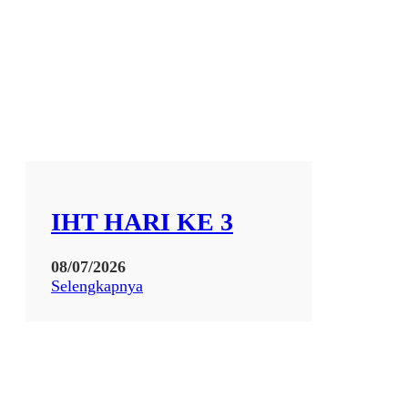
IHT HARI KE 3
08/07/2026
:
Selengkapnya
I
H
T
H
A
R