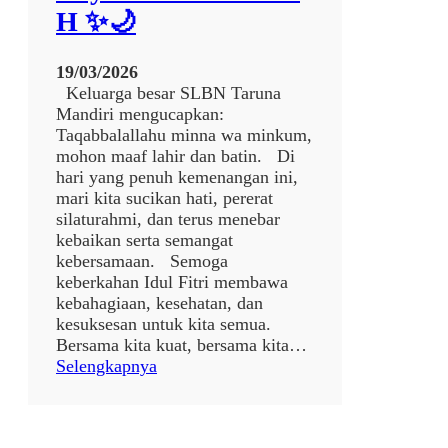
R
H ✨🌙
Y
A
J
19/03/2026
A
Keluarga besar SLBN Taruna
K
Mandiri mengucapkan:
A
Taqabbalallahu minna wa minkum,
R
mohon maaf lahir dan batin. Di
T
hari yang penuh kemenangan ini,
A
mari kita sucikan hati, pererat
K
silaturahmi, dan terus menebar
E
kebaikan serta semangat
S
kebersamaan. Semoga
L
keberkahan Idul Fitri membawa
B
kebahagiaan, kesehatan, dan
N
kesuksesan untuk kita semua.
T
Bersama kita kuat, bersama kita…
A
:
Selengkapnya
R
🌙
U
✨
N
S
A