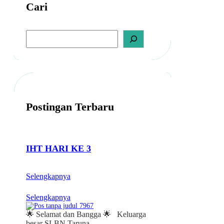
Cari
E
A
M
S
B
e
a
A
r
T
c
H
h
Postingan Terbaru
IHT HARI KE 3
Selengkapnya
Selengkapnya
🌟 Selamat dan Bangga 🌟 Keluarga
besar SLBN Taruna…