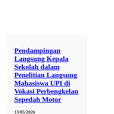
u
l
7
9
6
7
Pendampingan
Langsung Kepala
Sekolah dalam
Penelitian Langsung
Mahasiswa UPI di
Vokasi Perbengkelan
Sepedah Motor
13/05/2026