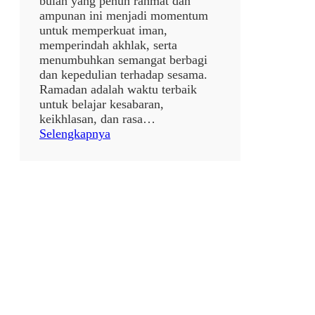
bulan yang penuh rahmat dan
i
ampunan ini menjadi momentum
1
untuk memperkuat iman,
4
memperindah akhlak, serta
4
menumbuhkan semangat berbagi
7
dan kepedulian terhadap sesama.
H
Ramadan adalah waktu terbaik
✨
untuk belajar kesabaran,
🌙
keikhlasan, dan rasa…
:
Selengkapnya
p
o
s
t
a
n
p
a
j
u
d
u