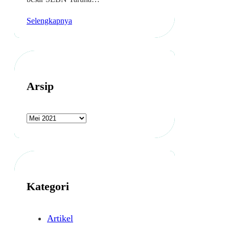
Selengkapnya
Arsip
A
r
s
i
p
Kategori
Artikel