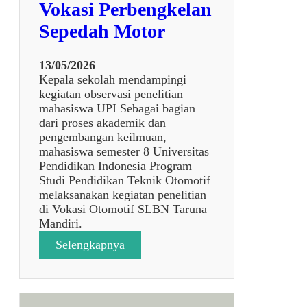
Vokasi Perbengkelan
Sepedah Motor
13/05/2026
Kepala sekolah mendampingi
kegiatan observasi penelitian
mahasiswa UPI Sebagai bagian
dari proses akademik dan
pengembangan keilmuan,
mahasiswa semester 8 Universitas
Pendidikan Indonesia Program
Studi Pendidikan Teknik Otomotif
melaksanakan kegiatan penelitian
di Vokasi Otomotif SLBN Taruna
Mandiri.
:
Selengkapnya
P
e
n
d