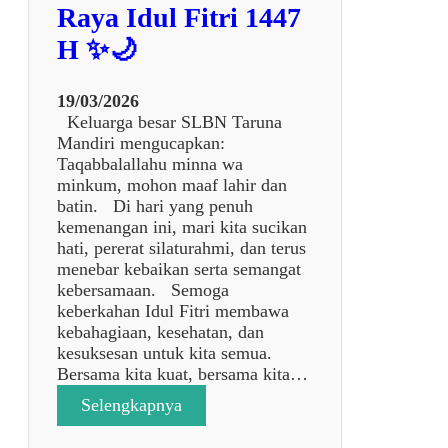
A
Raya Idul Fitri 1447
R
H ✨🌙
Y
A
J
19/03/2026
A
Keluarga besar SLBN Taruna
K
Mandiri mengucapkan:
A
Taqabbalallahu minna wa
R
minkum, mohon maaf lahir dan
T
batin. Di hari yang penuh
A
kemenangan ini, mari kita sucikan
K
hati, pererat silaturahmi, dan terus
E
menebar kebaikan serta semangat
S
kebersamaan. Semoga
L
keberkahan Idul Fitri membawa
B
kebahagiaan, kesehatan, dan
N
kesuksesan untuk kita semua.
T
Bersama kita kuat, bersama kita…
A
:
Selengkapnya
R
🌙
U
✨