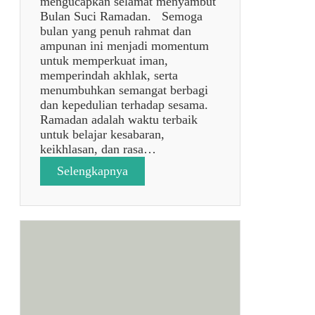
mengucapkan selamat menyambut
t
Bulan Suci Ramadan. Semoga
r
bulan yang penuh rahmat dan
i
ampunan ini menjadi momentum
1
untuk memperkuat iman,
4
memperindah akhlak, serta
4
menumbuhkan semangat berbagi
7
dan kepedulian terhadap sesama.
H
Ramadan adalah waktu terbaik
✨
untuk belajar kesabaran,
🌙
keikhlasan, dan rasa…
:
Selengkapnya
p
o
s
t
a
n
p
a
j