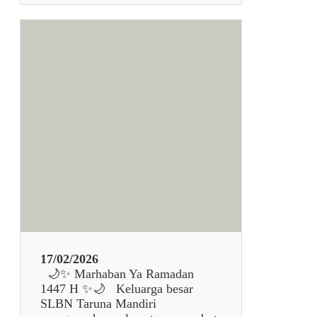
N
S
A
e
M
l
A
a
N
m
D
a
I
t
R
H
I
a
r
i
R
a
y
a
I
d
17/02/2026
u
🌙✨ Marhaban Ya Ramadan
l
1447 H ✨🌙 Keluarga besar
F
SLBN Taruna Mandiri
i