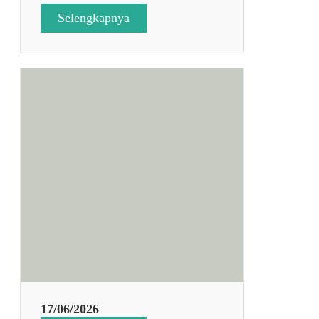
:
Selengkapnya
I
H
T
H
A
R
I
K
E
3
17/06/2026