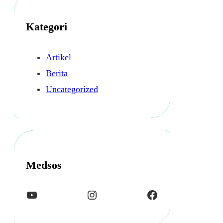
i
p
Kategori
Artikel
Berita
Uncategorized
Medsos
YouTube
Instagram
Facebook