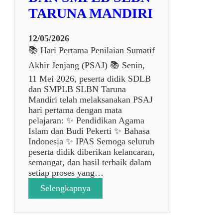
a
TARUNA MANDIRI
S
e
k
12/05/2026
o
📚 Hari Pertama Penilaian Sumatif
l
Akhir Jenjang (PSAJ) 📚 Senin,
a
h
11 Mei 2026, peserta didik SDLB
d
dan SMPLB SLBN Taruna
a
Mandiri telah melaksanakan PSAJ
l
hari pertama dengan mata
a
pelajaran: ✨ Pendidikan Agama
m
Islam dan Budi Pekerti ✨ Bahasa
P
Indonesia ✨ IPAS Semoga seluruh
e
peserta didik diberikan kelancaran,
n
semangat, dan hasil terbaik dalam
e
setiap proses yang…
l
:
Selengkapnya
i
P
t
E
i
L
a