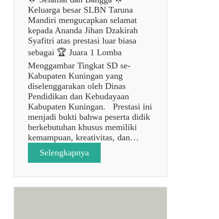
Keluarga besar SLBN Taruna
Mandiri mengucapkan selamat
kepada Ananda Jihan Dzakirah
Syafitri atas prestasi luar biasa
sebagai 🏆 Juara 1 Lomba
Menggambar Tingkat SD se-
Kabupaten Kuningan yang
diselenggarakan oleh Dinas
Pendidikan dan Kebudayaan
Kabupaten Kuningan. Prestasi ini
menjadi bukti bahwa peserta didik
berkebutuhan khusus memiliki
kemampuan, kreativitas, dan…
:
Selengkapnya
p
o
s
t
a
n