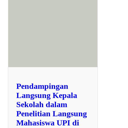
p
a
j
u
d
u
l
7
9
6
7
Pendampingan
Langsung Kepala
Sekolah dalam
Penelitian Langsung
Mahasiswa UPI di