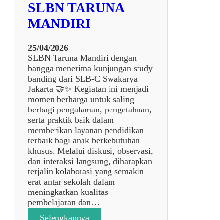
E
SLBN TARUNA
d
N
i
MANDIRI
J
V
A
o
N
25/04/2026
k
G
SLBN Taruna Mandiri dengan
a
S
bangga menerima kunjungan study
s
D
banding dari SLB-C Swakarya
i
L
Jakarta 🤝✨ Kegiatan ini menjadi
P
B
momen berharga untuk saling
e
D
berbagi pengalaman, pengetahuan,
r
A
serta praktik baik dalam
b
N
memberikan layanan pendidikan
e
S
terbaik bagi anak berkebutuhan
n
M
khusus. Melalui diskusi, observasi,
g
P
dan interaksi langsung, diharapkan
k
L
terjalin kolaborasi yang semakin
e
B
erat antar sekolah dalam
l
S
meningkatkan kualitas
a
L
pembelajaran dan…
n
B
S
:
Selengkapnya
N