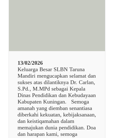
u
d
u
l
7
9
3
8
13/02/2026
Keluarga Besar SLBN Taruna
Mandiri mengucapkan selamat dan
sukses atas dilantiknya Dr. Carlan,
S.Pd., M.MPd sebagai Kepala
Dinas Pendidikan dan Kebudayaan
Kabupaten Kuningan. Semoga
amanah yang diemban senantiasa
diberkahi kekuatan, kebijaksanaan,
dan keistiqamahan dalam
memajukan dunia pendidikan. Doa
dan harapan kami, semoga