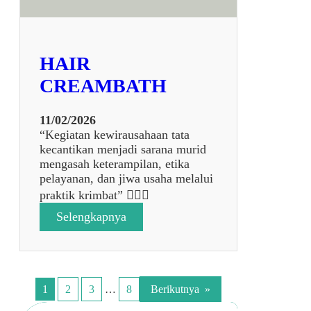
4
HAIR
CREAMBATH
11/02/2026
“Kegiatan kewirausahaan tata
kecantikan menjadi sarana murid
mengasah keterampilan, etika
pelayanan, dan jiwa usaha melalui
praktik krimbat” 💆‍♀️✨
:
Selengkapnya
H
A
I
R
C
1
2
3
…
8
Berikutnya
»
R