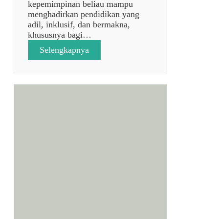
kepemimpinan beliau mampu
menghadirkan pendidikan yang
adil, inklusif, dan bermakna,
khususnya bagi…
:
Selengkapnya
p
o
s
t
a
n
p
a
j
u
d
u
l
7
9
3