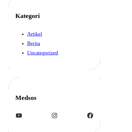
i
p
Kategori
Artikel
Berita
Uncategorized
Medsos
YouTube
Instagram
Facebook