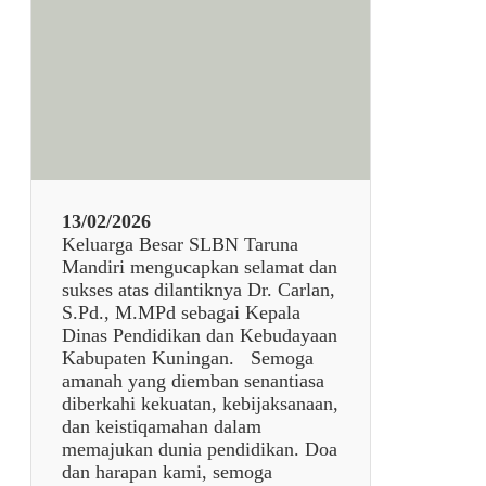
u
d
u
l
7
9
3
8
13/02/2026
Keluarga Besar SLBN Taruna
Mandiri mengucapkan selamat dan
sukses atas dilantiknya Dr. Carlan,
S.Pd., M.MPd sebagai Kepala
Dinas Pendidikan dan Kebudayaan
Kabupaten Kuningan. Semoga
amanah yang diemban senantiasa
diberkahi kekuatan, kebijaksanaan,
dan keistiqamahan dalam
memajukan dunia pendidikan. Doa
dan harapan kami, semoga