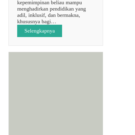
kepemimpinan beliau mampu
menghadirkan pendidikan yang
adil, inklusif, dan bermakna,
khususnya bagi…
:
Selengkapnya
p
o
s
t
a
n
p
a
j
u
d
u
l
7
9
3