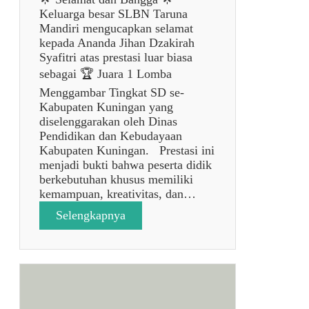
Keluarga besar SLBN Taruna
Mandiri mengucapkan selamat
kepada Ananda Jihan Dzakirah
Syafitri atas prestasi luar biasa
sebagai 🏆 Juara 1 Lomba
Menggambar Tingkat SD se-
Kabupaten Kuningan yang
diselenggarakan oleh Dinas
Pendidikan dan Kebudayaan
Kabupaten Kuningan. Prestasi ini
menjadi bukti bahwa peserta didik
berkebutuhan khusus memiliki
kemampuan, kreativitas, dan…
:
Selengkapnya
p
o
s
t
a
n