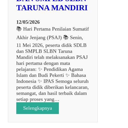
a
TARUNA MANDIRI
S
e
k
12/05/2026
o
📚 Hari Pertama Penilaian Sumatif
l
Akhir Jenjang (PSAJ) 📚 Senin,
a
h
11 Mei 2026, peserta didik SDLB
d
dan SMPLB SLBN Taruna
a
Mandiri telah melaksanakan PSAJ
l
hari pertama dengan mata
a
pelajaran: ✨ Pendidikan Agama
m
Islam dan Budi Pekerti ✨ Bahasa
P
Indonesia ✨ IPAS Semoga seluruh
e
peserta didik diberikan kelancaran,
n
semangat, dan hasil terbaik dalam
e
setiap proses yang…
l
:
Selengkapnya
i
P
t
E
i
L
a