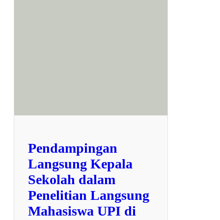
p
a
j
u
d
u
l
7
9
6
7
Pendampingan
Langsung Kepala
Sekolah dalam
Penelitian Langsung
Mahasiswa UPI di