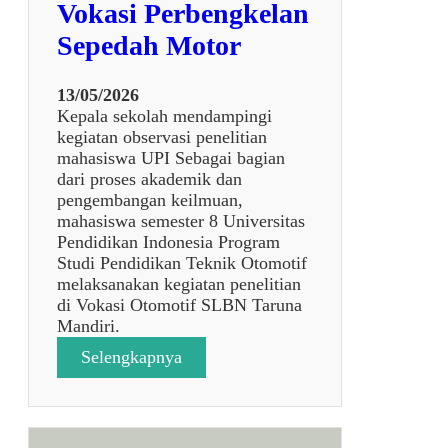
Vokasi Perbengkelan
Sepedah Motor
13/05/2026
Kepala sekolah mendampingi
kegiatan observasi penelitian
mahasiswa UPI Sebagai bagian
dari proses akademik dan
pengembangan keilmuan,
mahasiswa semester 8 Universitas
Pendidikan Indonesia Program
Studi Pendidikan Teknik Otomotif
melaksanakan kegiatan penelitian
di Vokasi Otomotif SLBN Taruna
Mandiri.
:
Selengkapnya
P
e
n
d