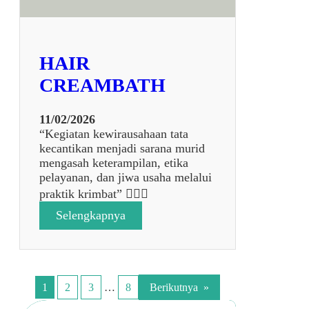
4
HAIR
CREAMBATH
11/02/2026
“Kegiatan kewirausahaan tata
kecantikan menjadi sarana murid
mengasah keterampilan, etika
pelayanan, dan jiwa usaha melalui
praktik krimbat” 💆‍♀️✨
:
Selengkapnya
H
A
I
R
C
1
2
3
…
8
Berikutnya
»
R