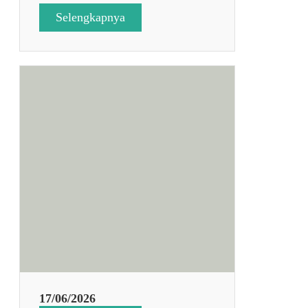
:
Selengkapnya
I
H
T
H
A
R
I
K
E
3
17/06/2026