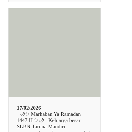
N
S
A
e
M
l
A
a
N
m
D
a
I
t
R
H
I
a
r
i
R
a
y
a
I
d
17/02/2026
u
🌙✨ Marhaban Ya Ramadan
l
1447 H ✨🌙 Keluarga besar
F
SLBN Taruna Mandiri
i