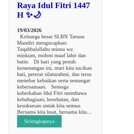
A
Raya Idul Fitri 1447
R
H ✨🌙
Y
A
J
19/03/2026
A
Keluarga besar SLBN Taruna
K
Mandiri mengucapkan:
A
Taqabbalallahu minna wa
R
minkum, mohon maaf lahir dan
T
batin. Di hari yang penuh
A
kemenangan ini, mari kita sucikan
K
hati, pererat silaturahmi, dan terus
E
menebar kebaikan serta semangat
S
kebersamaan. Semoga
L
keberkahan Idul Fitri membawa
B
kebahagiaan, kesehatan, dan
N
kesuksesan untuk kita semua.
T
Bersama kita kuat, bersama kita…
A
:
Selengkapnya
R
🌙
U
✨