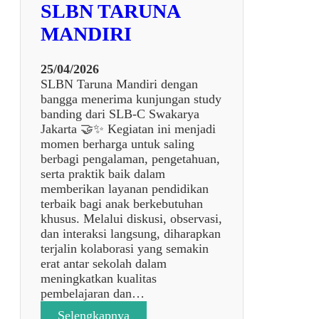
E
SLBN TARUNA
d
N
i
MANDIRI
J
V
A
o
N
25/04/2026
k
G
SLBN Taruna Mandiri dengan
a
S
bangga menerima kunjungan study
s
D
banding dari SLB-C Swakarya
i
L
Jakarta 🤝✨ Kegiatan ini menjadi
P
B
momen berharga untuk saling
e
D
berbagi pengalaman, pengetahuan,
r
A
serta praktik baik dalam
b
N
memberikan layanan pendidikan
e
S
terbaik bagi anak berkebutuhan
n
M
khusus. Melalui diskusi, observasi,
g
P
dan interaksi langsung, diharapkan
k
L
terjalin kolaborasi yang semakin
e
B
erat antar sekolah dalam
l
S
meningkatkan kualitas
a
L
pembelajaran dan…
n
B
S
:
Selengkapnya
N