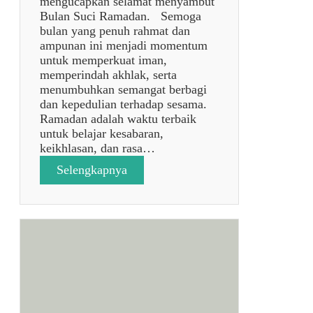
mengucapkan selamat menyambut
t
Bulan Suci Ramadan. Semoga
r
bulan yang penuh rahmat dan
i
ampunan ini menjadi momentum
1
untuk memperkuat iman,
4
memperindah akhlak, serta
4
menumbuhkan semangat berbagi
7
dan kepedulian terhadap sesama.
H
Ramadan adalah waktu terbaik
✨
untuk belajar kesabaran,
🌙
keikhlasan, dan rasa…
:
Selengkapnya
p
o
s
t
a
n
p
a
j