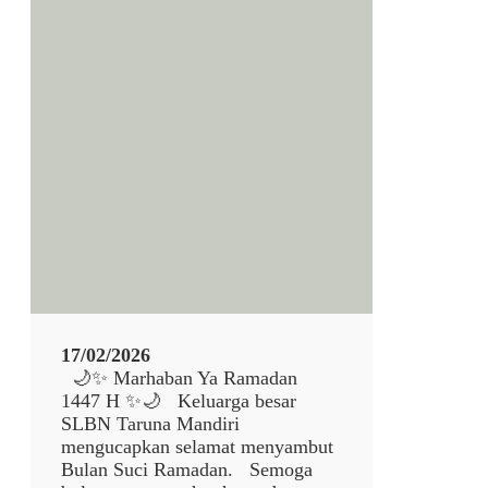
S
U
e
N
l
A
a
M
m
A
a
N
t
D
H
I
a
R
r
I
i
R
a
y
a
17/02/2026
I
🌙✨ Marhaban Ya Ramadan
d
1447 H ✨🌙 Keluarga besar
u
SLBN Taruna Mandiri
l
mengucapkan selamat menyambut
F
Bulan Suci Ramadan. Semoga
i