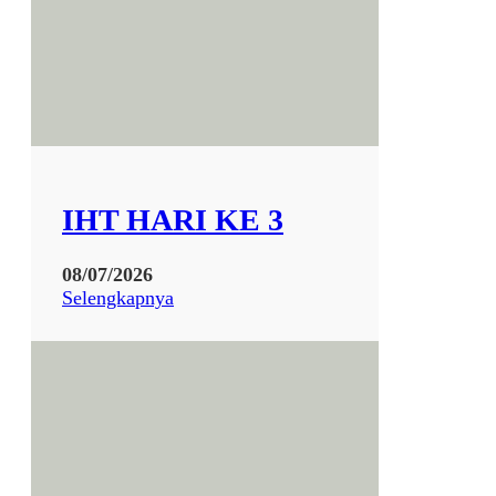
IHT HARI KE 3
08/07/2026
:
Selengkapnya
I
H
T
H
A
R
I
K