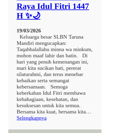
A
Raya Idul Fitri 1447
K
A
H ✨🌙
R
Y
19/03/2026
A
Keluarga besar SLBN Taruna
J
Mandiri mengucapkan:
A
Taqabbalallahu minna wa minkum,
K
mohon maaf lahir dan batin. Di
A
hari yang penuh kemenangan ini,
R
mari kita sucikan hati, pererat
T
silaturahmi, dan terus menebar
A
kebaikan serta semangat
K
kebersamaan. Semoga
E
keberkahan Idul Fitri membawa
S
kebahagiaan, kesehatan, dan
L
kesuksesan untuk kita semua.
B
Bersama kita kuat, bersama kita…
N
:
Selengkapnya
T
🌙
A
✨
R