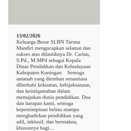
l
7
9
3
8
13/02/2026
Keluarga Besar SLBN Taruna
Mandiri mengucapkan selamat dan
sukses atas dilantiknya Dr. Carlan,
S.Pd., M.MPd sebagai Kepala
Dinas Pendidikan dan Kebudayaan
Kabupaten Kuningan. Semoga
amanah yang diemban senantiasa
diberkahi kekuatan, kebijaksanaan,
dan keistiqamahan dalam
memajukan dunia pendidikan. Doa
dan harapan kami, semoga
kepemimpinan beliau mampu
menghadirkan pendidikan yang
adil, inklusif, dan bermakna,
khususnya bagi…