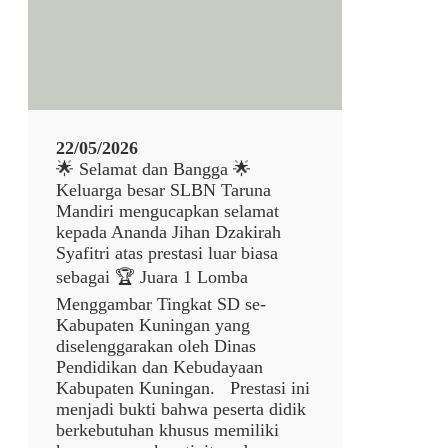
d
u
l
7
9
7
1
22/05/2026
🌟 Selamat dan Bangga 🌟
Keluarga besar SLBN Taruna
Mandiri mengucapkan selamat
kepada Ananda Jihan Dzakirah
Syafitri atas prestasi luar biasa
sebagai 🏆 Juara 1 Lomba
Menggambar Tingkat SD se-
Kabupaten Kuningan yang
diselenggarakan oleh Dinas
Pendidikan dan Kebudayaan
Kabupaten Kuningan. Prestasi ini
menjadi bukti bahwa peserta didik
berkebutuhan khusus memiliki