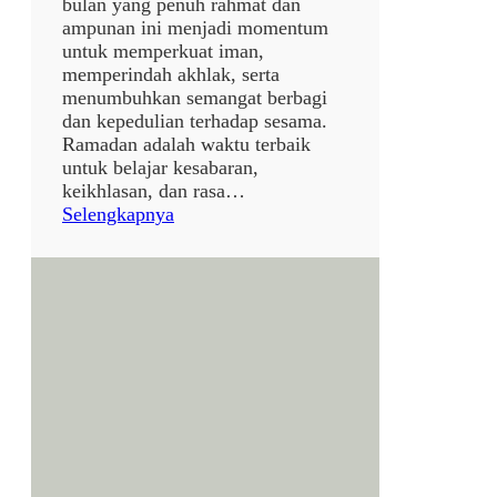
bulan yang penuh rahmat dan
t
ampunan ini menjadi momentum
r
untuk memperkuat iman,
i
memperindah akhlak, serta
1
menumbuhkan semangat berbagi
4
dan kepedulian terhadap sesama.
4
Ramadan adalah waktu terbaik
7
untuk belajar kesabaran,
H
keikhlasan, dan rasa…
✨
:
Selengkapnya
🌙
p
o
s
t
a
n
p
a
j
u
d
u