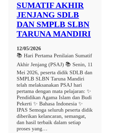
SUMATIF AKHIR
K
e
JENJANG SDLB
p
DAN SMPLB SLBN
a
l
TARUNA MANDIRI
a
S
12/05/2026
e
📚 Hari Pertama Penilaian Sumatif
k
o
Akhir Jenjang (PSAJ) 📚 Senin, 11
l
Mei 2026, peserta didik SDLB dan
a
SMPLB SLBN Taruna Mandiri
h
telah melaksanakan PSAJ hari
d
pertama dengan mata pelajaran: ✨
a
Pendidikan Agama Islam dan Budi
l
Pekerti ✨ Bahasa Indonesia ✨
a
IPAS Semoga seluruh peserta didik
m
diberikan kelancaran, semangat,
P
dan hasil terbaik dalam setiap
e
proses yang…
n