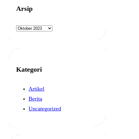
Arsip
A
r
s
i
p
Kategori
Artikel
Berita
Uncategorized