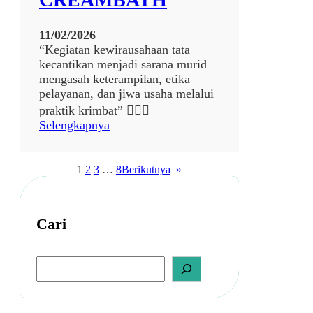
11/02/2026
“Kegiatan kewirausahaan tata
kecantikan menjadi sarana murid
mengasah keterampilan, etika
pelayanan, dan jiwa usaha melalui
praktik krimbat” 💆‍♀️✨
:
Selengkapnya
H
A
I
1
2
3
…
8
Berikutnya
»
R
C
R
Cari
E
A
M
S
B
e
a
A
r
T
c