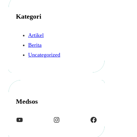
i
p
Kategori
Artikel
Berita
Uncategorized
Medsos
YouTube
Instagram
Facebook