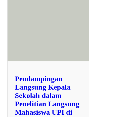
p
a
j
u
d
u
l
7
9
6
7
Pendampingan
Langsung Kepala
Sekolah dalam
Penelitian Langsung
Mahasiswa UPI di