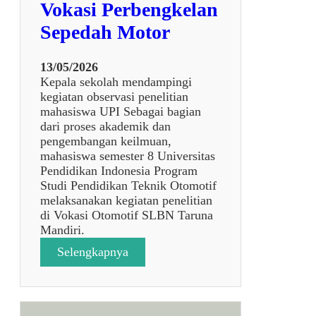
Vokasi Perbengkelan
Sepedah Motor
13/05/2026
Kepala sekolah mendampingi
kegiatan observasi penelitian
mahasiswa UPI Sebagai bagian
dari proses akademik dan
pengembangan keilmuan,
mahasiswa semester 8 Universitas
Pendidikan Indonesia Program
Studi Pendidikan Teknik Otomotif
melaksanakan kegiatan penelitian
di Vokasi Otomotif SLBN Taruna
Mandiri.
:
Selengkapnya
P
e
n
d