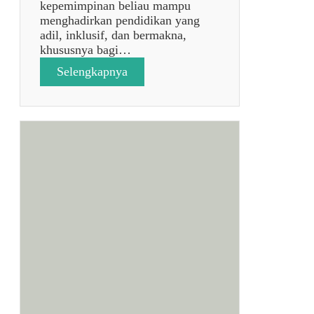
kepemimpinan beliau mampu
menghadirkan pendidikan yang
adil, inklusif, dan bermakna,
khususnya bagi…
:
Selengkapnya
p
o
s
t
a
n
p
a
j
u
d
u
l
7
9
3