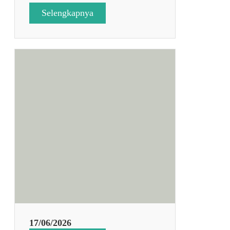
:
Selengkapnya
I
H
T
H
A
R
I
K
E
3
17/06/2026