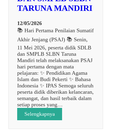
a
TARUNA MANDIRI
S
e
k
12/05/2026
o
📚 Hari Pertama Penilaian Sumatif
l
Akhir Jenjang (PSAJ) 📚 Senin,
a
h
11 Mei 2026, peserta didik SDLB
d
dan SMPLB SLBN Taruna
a
Mandiri telah melaksanakan PSAJ
l
hari pertama dengan mata
a
pelajaran: ✨ Pendidikan Agama
m
Islam dan Budi Pekerti ✨ Bahasa
P
Indonesia ✨ IPAS Semoga seluruh
e
peserta didik diberikan kelancaran,
n
semangat, dan hasil terbaik dalam
e
setiap proses yang…
l
:
Selengkapnya
i
P
t
E
i
L
a