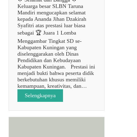
Keluarga besar SLBN Taruna
Mandiri mengucapkan selamat
kepada Ananda Jihan Dzakirah
Syafitri atas prestasi luar biasa
sebagai 🏆 Juara 1 Lomba
Menggambar Tingkat SD se-
Kabupaten Kuningan yang
diselenggarakan oleh Dinas
Pendidikan dan Kebudayaan
Kabupaten Kuningan. Prestasi ini
menjadi bukti bahwa peserta didik
berkebutuhan khusus memiliki
kemampuan, kreativitas, dan…
:
Selengkapnya
p
o
s
t
a
n