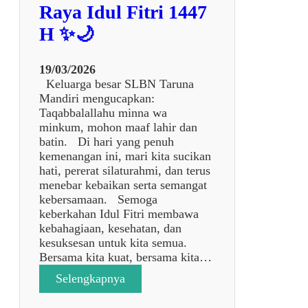
A
Raya Idul Fitri 1447
R
H ✨🌙
Y
A
J
19/03/2026
A
Keluarga besar SLBN Taruna
K
Mandiri mengucapkan:
A
Taqabbalallahu minna wa
R
minkum, mohon maaf lahir dan
T
batin. Di hari yang penuh
A
kemenangan ini, mari kita sucikan
K
hati, pererat silaturahmi, dan terus
E
menebar kebaikan serta semangat
S
kebersamaan. Semoga
L
keberkahan Idul Fitri membawa
B
kebahagiaan, kesehatan, dan
N
kesuksesan untuk kita semua.
T
Bersama kita kuat, bersama kita…
A
:
Selengkapnya
R
🌙
U
✨