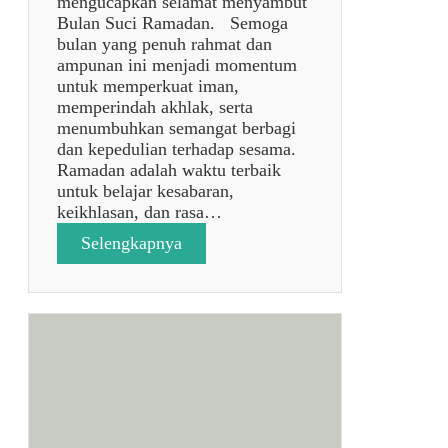
mengucapkan selamat menyambut
t
Bulan Suci Ramadan. Semoga
r
bulan yang penuh rahmat dan
i
ampunan ini menjadi momentum
1
untuk memperkuat iman,
4
memperindah akhlak, serta
4
menumbuhkan semangat berbagi
7
dan kepedulian terhadap sesama.
H
Ramadan adalah waktu terbaik
✨
untuk belajar kesabaran,
🌙
keikhlasan, dan rasa…
:
Selengkapnya
p
o
s
t
a
n
p
a
j