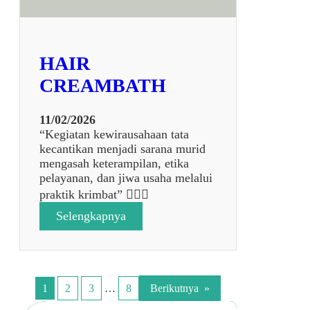
4
HAIR
CREAMBATH
11/02/2026
“Kegiatan kewirausahaan tata
kecantikan menjadi sarana murid
mengasah keterampilan, etika
pelayanan, dan jiwa usaha melalui
praktik krimbat” 💆‍♀️✨
:
Selengkapnya
H
A
I
R
C
1
2
3
…
8
Berikutnya
»
R