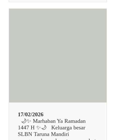
N
S
A
e
M
l
A
a
N
m
D
a
I
t
R
H
I
a
r
i
R
a
y
a
I
d
17/02/2026
u
🌙✨ Marhaban Ya Ramadan
l
1447 H ✨🌙 Keluarga besar
F
SLBN Taruna Mandiri
i