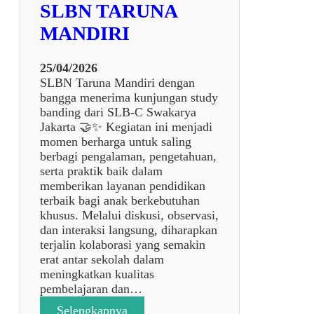
E
SLBN TARUNA
d
N
i
MANDIRI
J
V
A
o
N
25/04/2026
k
G
SLBN Taruna Mandiri dengan
a
S
bangga menerima kunjungan study
s
D
banding dari SLB-C Swakarya
i
L
Jakarta 🤝✨ Kegiatan ini menjadi
P
B
momen berharga untuk saling
e
D
berbagi pengalaman, pengetahuan,
r
A
serta praktik baik dalam
b
N
memberikan layanan pendidikan
e
S
terbaik bagi anak berkebutuhan
n
M
khusus. Melalui diskusi, observasi,
g
P
dan interaksi langsung, diharapkan
k
L
terjalin kolaborasi yang semakin
e
B
erat antar sekolah dalam
l
S
meningkatkan kualitas
a
L
pembelajaran dan…
n
B
S
:
Selengkapnya
N