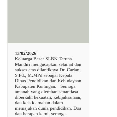
u
d
u
l
7
9
3
8
13/02/2026
Keluarga Besar SLBN Taruna
Mandiri mengucapkan selamat dan
sukses atas dilantiknya Dr. Carlan,
S.Pd., M.MPd sebagai Kepala
Dinas Pendidikan dan Kebudayaan
Kabupaten Kuningan. Semoga
amanah yang diemban senantiasa
diberkahi kekuatan, kebijaksanaan,
dan keistiqamahan dalam
memajukan dunia pendidikan. Doa
dan harapan kami, semoga