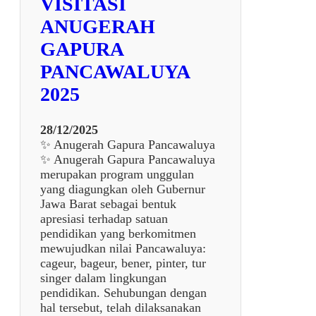
VISITASI
A
L
ANUGERAH
U
GAPURA
Y
A
PANCAWALUYA
2
2025
0
2
5
28/12/2025
✨ Anugerah Gapura Pancawaluya
✨ Anugerah Gapura Pancawaluya
merupakan program unggulan
yang diagungkan oleh Gubernur
Jawa Barat sebagai bentuk
apresiasi terhadap satuan
pendidikan yang berkomitmen
mewujudkan nilai Pancawaluya:
cageur, bageur, bener, pinter, tur
singer dalam lingkungan
pendidikan. Sehubungan dengan
hal tersebut, telah dilaksanakan