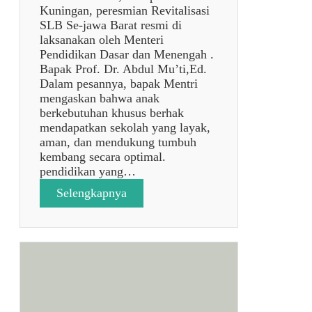
A
Kuningan, peresmian Revitalisasi
R
SLB Se-jawa Barat resmi di
Y
laksanakan oleh Menteri
A
Pendidikan Dasar dan Menengah .
M
Bapak Prof. Dr. Abdul Mu’ti,Ed.
A
Dalam pesannya, bapak Mentri
H
mengaskan bahwa anak
A
berkebutuhan khusus berhak
S
mendapatkan sekolah yang layak,
I
aman, dan mendukung tumbuh
S
kembang secara optimal.
W
pendidikan yang…
A
:
Selengkapnya
U
P
N
E
I
R
K
E
U
S
D
M
I
I
S
A