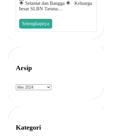
N
🌟 Selamat dan Bangga 🌟 Keluarga
A
besar SLBN Taruna…
L
2
Selengkapnya
0
2
5
Arsip
A
r
s
i
p
Kategori