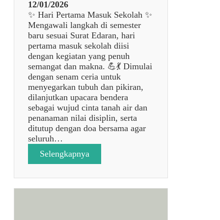
7
12/01/2026
R
✨ Hari Pertama Masuk Sekolah ✨
a
Mengawali langkah di semester
j
baru sesuai Surat Edaran, hari
a
pertama masuk sekolah diisi
b
dengan kegiatan yang penuh
1
semangat dan makna. 💪💃 Dimulai
4
dengan senam ceria untuk
4
menyegarkan tubuh dan pikiran,
7
dilanjutkan upacara bendera
H
sebagai wujud cinta tanah air dan
1
penanaman nilai disiplin, serta
6
ditutup dengan doa bersama agar
J
seluruh…
a
:
Selengkapnya
n
P
u
E
a
L
r
A
i
K
2
S
0