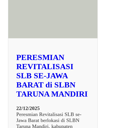
E
N
A
L
A
N
A
P
L
PERESMIAN
I
K
REVITALISASI
A
SLB SE-JAWA
S
I
BARAT di SLBN
S
TARUNA MANDIRI
I
R
U
22/12/2025
P
Peresmian Revitalisasi SLB se-
I
Jawa Barat berlokasi di SLBN
K
Taruna Mandiri, kabupaten