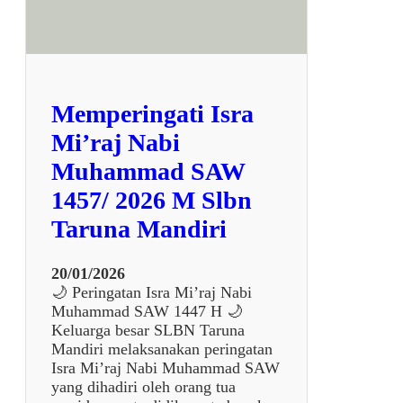
P
r
o
g
r
a
Memperingati Isra
m
P
Mi’raj Nabi
e
Muhammad SAW
n
g
1457/ 2026 M Slbn
u
Taruna Mandiri
a
t
a
20/01/2026
n
🌙 Peringatan Isra Mi’raj Nabi
P
Muhammad SAW 1447 H 🌙
r
Keluarga besar SLBN Taruna
o
Mandiri melaksanakan peringatan
f
Isra Mi’raj Nabi Muhammad SAW
e
yang dihadiri oleh orang tua
s