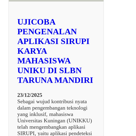
A
P
U
UJICOBA
R
A
PENGENALAN
P
APLIKASI SIRUPI
A
N
KARYA
C
MAHASISWA
A
W
UNIKU DI SLBN
A
TARUNA MANDIRI
L
U
Y
23/12/2025
A
Sebagai wujud kontribusi nyata
2
dalam pengembangan teknologi
0
yang inklusif, mahasiswa
2
Universitas Kuningan (UNIKKU)
5
telah mengembangkan aplikasi
SIRUPI, yaitu aplikasi pendeteksi