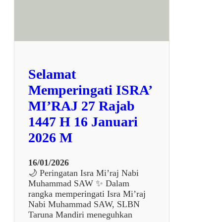
s
v
r
e
a
r
M
s
i
i
’
t
r
a
Selamat
a
s
j
Memperingati ISRA’
P
N
e
MI’RAJ 27 Rajab
a
n
b
1447 H 16 Januari
d
i
i
2026 M
M
d
u
i
h
k
16/01/2026
a
a
🌙 Peringatan Isra Mi’raj Nabi
m
n
Muhammad SAW ✨ Dalam
m
I
rangka memperingati Isra Mi’raj
a
n
Nabi Muhammad SAW, SLBN
d
d
Taruna Mandiri meneguhkan
S