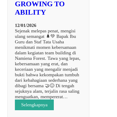
A
GROWING TO
R
ABILITY
A
B
E
12/01/2026
N
Sejenak melepas penat, mengisi
D
ulang semangat 🌲💚 Bapak Ibu
E
Guru dan Staf Tata Usaha
R
menikmati momen kebersamaan
A
dalam kegiatan team building di
H
Namiena Forest. Tawa yang lepas,
A
kebersamaan yang erat, dan
R
keceriaan yang mengalir menjadi
I
bukti bahwa kekompakan tumbuh
P
dari kebahagiaan sederhana yang
E
dibagi bersama 🤝😊 Di tengah
R
sejuknya alam, terjalin rasa saling
T
menguatkan, mempererat…
A
:
Selengkapnya
M
T
A
E
S