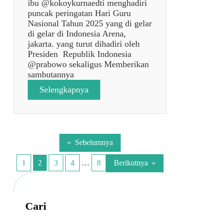
ibu @kokoykurnaedti menghadiri
W
puncak peringatan Hari Guru
A
Nasional Tahun 2025 yang di gelar
B
di gelar di Indonesia Arena,
A
jakarta. yang turut dihadiri oleh
R
Presiden Republik Indonesia
A
@prabowo sekaligus Memberikan
T
sambutannya
d
i
:
Selengkapnya
S
M
L
E
B
N
N
G
T
H
«
Sebelumnya
A
A
R
D
1
2
3
4
…
8
Berikutnya
»
U
I
N
R
A
I
M
P
Cari
A
E