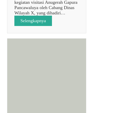
kegiatan visitasi Anugerah Gapura
Pancawaluya oleh Cabang Dinas
Wilayah X, yang dihadiri…
:
Selengkapnya
V
I
S
I
T
A
S
I
A
N
U
G
E
R
A
H
G