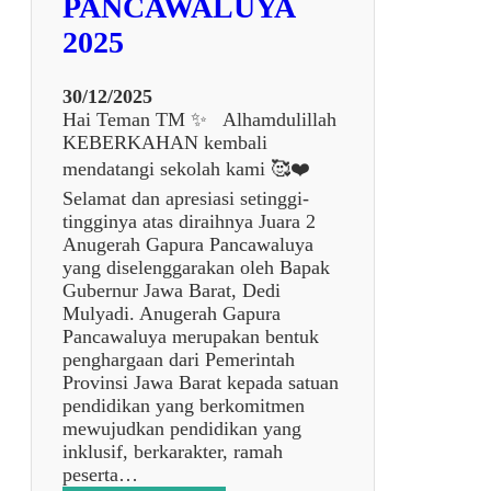
PANCAWALUYA
A
R
N
I
2025
D
I
30/12/2025
R
Hai Teman TM ✨ Alhamdulillah
I
KEBERKAHAN kembali
,
mendatangi sekolah kami 🥰❤️
B
U
Selamat dan apresiasi setinggi-
I
tingginya atas diraihnya Juara 2
L
Anugerah Gapura Pancawaluya
D
yang diselenggarakan oleh Bapak
I
Gubernur Jawa Barat, Dedi
N
Mulyadi. Anugerah Gapura
G
Pancawaluya merupakan bentuk
T
penghargaan dari Pemerintah
O
Provinsi Jawa Barat kepada satuan
G
pendidikan yang berkomitmen
E
mewujudkan pendidikan yang
T
inklusif, berkarakter, ramah
H
peserta…