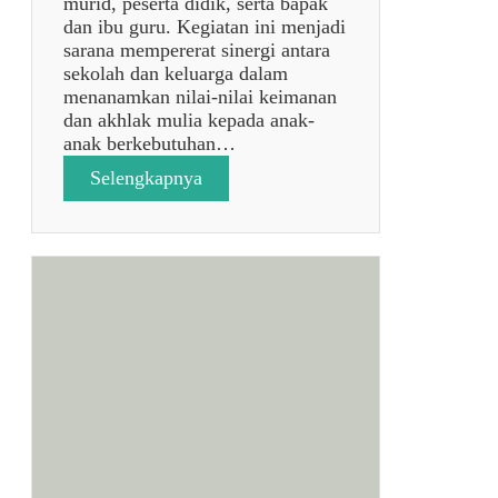
murid, peserta didik, serta bapak
i
dan ibu guru. Kegiatan ini menjadi
o
sarana mempererat sinergi antara
n
sekolah dan keluarga dalam
a
menanamkan nilai-nilai keimanan
l
dan akhlak mulia kepada anak-
K
anak berkebutuhan…
e
:
Selengkapnya
p
M
e
e
n
m
d
p
i
e
d
r
i
i
k
n
a
g
n
a
)
t
U
i
n
I
i