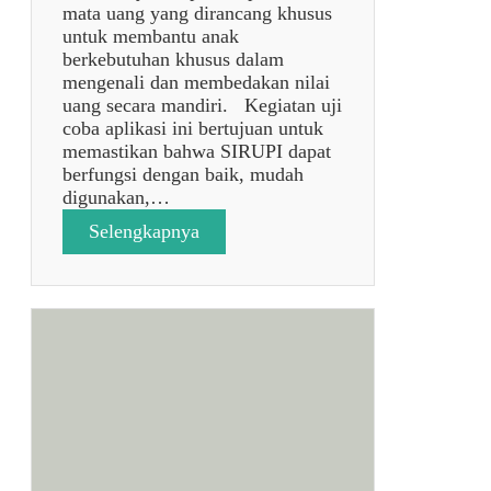
mata uang yang dirancang khusus
untuk membantu anak
berkebutuhan khusus dalam
mengenali dan membedakan nilai
uang secara mandiri. Kegiatan uji
coba aplikasi ini bertujuan untuk
memastikan bahwa SIRUPI dapat
berfungsi dengan baik, mudah
digunakan,…
:
Selengkapnya
U
J
I
C
O
B
A
P
E
N
G