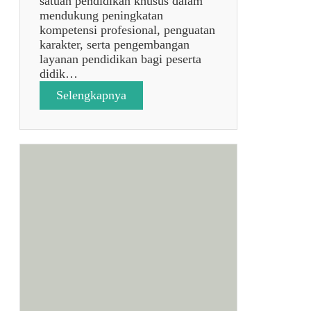
satuan pendidikan khusus dalam
mendukung peningkatan
kompetensi profesional, penguatan
karakter, serta pengembangan
layanan pendidikan bagi peserta
didik…
:
Selengkapnya
P
e
l
e
p
a
s
a
n
P
P
P
K
(