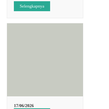
:
Selengkapnya
I
H
T
H
A
R
I
K
E
3
17/06/2026