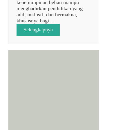
kepemimpinan beliau mampu
menghadirkan pendidikan yang
adil, inklusif, dan bermakna,
khususnya bagi…
:
Selengkapnya
p
o
s
t
a
n
p
a
j
u
d
u
l
7
9
3