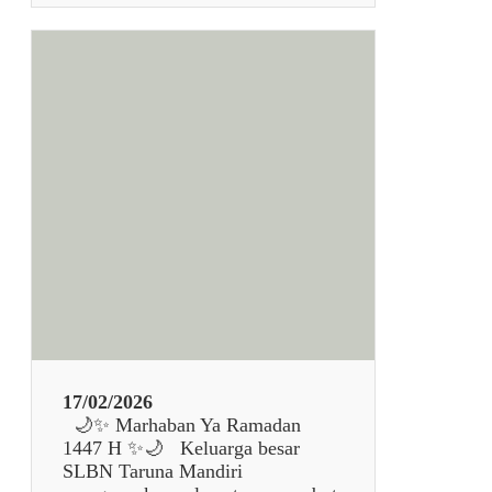
N
S
A
e
M
l
A
a
N
m
D
a
I
t
R
H
I
a
r
i
R
a
y
a
I
d
17/02/2026
u
🌙✨ Marhaban Ya Ramadan
l
1447 H ✨🌙 Keluarga besar
F
SLBN Taruna Mandiri
i