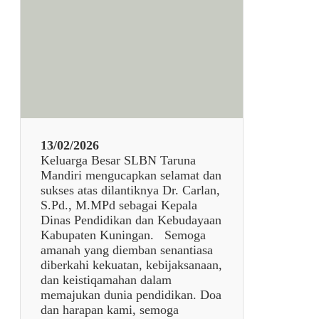
u
d
u
l
7
9
3
8
13/02/2026
Keluarga Besar SLBN Taruna
Mandiri mengucapkan selamat dan
sukses atas dilantiknya Dr. Carlan,
S.Pd., M.MPd sebagai Kepala
Dinas Pendidikan dan Kebudayaan
Kabupaten Kuningan. Semoga
amanah yang diemban senantiasa
diberkahi kekuatan, kebijaksanaan,
dan keistiqamahan dalam
memajukan dunia pendidikan. Doa
dan harapan kami, semoga