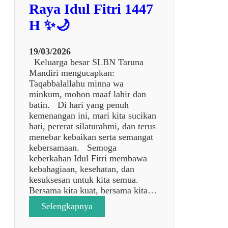
A
Raya Idul Fitri 1447
R
H ✨🌙
Y
A
J
19/03/2026
A
Keluarga besar SLBN Taruna
K
Mandiri mengucapkan:
A
Taqabbalallahu minna wa
R
minkum, mohon maaf lahir dan
T
batin. Di hari yang penuh
A
kemenangan ini, mari kita sucikan
K
hati, pererat silaturahmi, dan terus
E
menebar kebaikan serta semangat
S
kebersamaan. Semoga
L
keberkahan Idul Fitri membawa
B
kebahagiaan, kesehatan, dan
N
kesuksesan untuk kita semua.
T
Bersama kita kuat, bersama kita…
A
:
Selengkapnya
R
🌙
U
✨