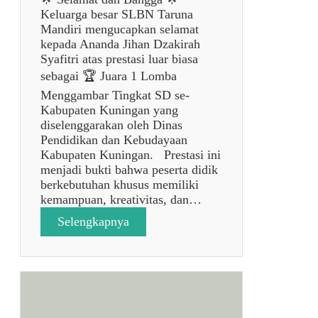
Keluarga besar SLBN Taruna
Mandiri mengucapkan selamat
kepada Ananda Jihan Dzakirah
Syafitri atas prestasi luar biasa
sebagai 🏆 Juara 1 Lomba
Menggambar Tingkat SD se-
Kabupaten Kuningan yang
diselenggarakan oleh Dinas
Pendidikan dan Kebudayaan
Kabupaten Kuningan. Prestasi ini
menjadi bukti bahwa peserta didik
berkebutuhan khusus memiliki
kemampuan, kreativitas, dan…
:
Selengkapnya
p
o
s
t
a
n