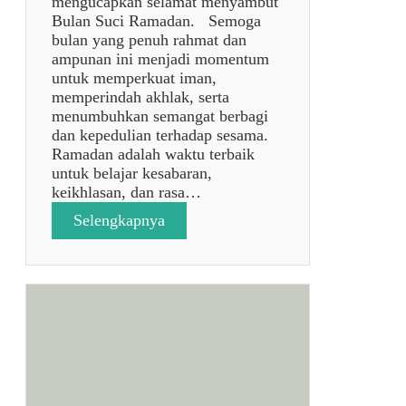
mengucapkan selamat menyambut
t
Bulan Suci Ramadan. Semoga
r
bulan yang penuh rahmat dan
i
ampunan ini menjadi momentum
1
untuk memperkuat iman,
4
memperindah akhlak, serta
4
menumbuhkan semangat berbagi
7
dan kepedulian terhadap sesama.
H
Ramadan adalah waktu terbaik
✨
untuk belajar kesabaran,
🌙
keikhlasan, dan rasa…
:
Selengkapnya
p
o
s
t
a
n
p
a
j