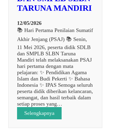
a
TARUNA MANDIRI
S
e
k
12/05/2026
o
📚 Hari Pertama Penilaian Sumatif
l
Akhir Jenjang (PSAJ) 📚 Senin,
a
h
11 Mei 2026, peserta didik SDLB
d
dan SMPLB SLBN Taruna
a
Mandiri telah melaksanakan PSAJ
l
hari pertama dengan mata
a
pelajaran: ✨ Pendidikan Agama
m
Islam dan Budi Pekerti ✨ Bahasa
P
Indonesia ✨ IPAS Semoga seluruh
e
peserta didik diberikan kelancaran,
n
semangat, dan hasil terbaik dalam
e
setiap proses yang…
l
:
Selengkapnya
i
P
t
E
i
L
a