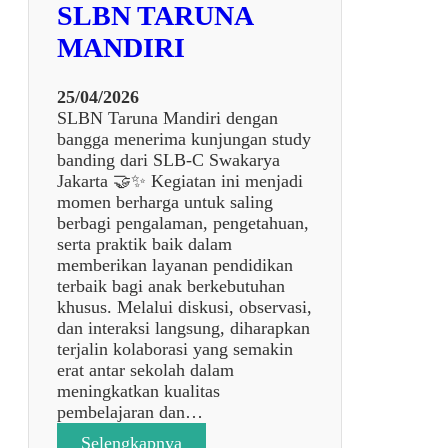
E
SLBN TARUNA
d
N
i
MANDIRI
J
V
A
o
N
25/04/2026
k
G
SLBN Taruna Mandiri dengan
a
S
bangga menerima kunjungan study
s
D
banding dari SLB-C Swakarya
i
L
Jakarta 🤝✨ Kegiatan ini menjadi
P
B
momen berharga untuk saling
e
D
berbagi pengalaman, pengetahuan,
r
A
serta praktik baik dalam
b
N
memberikan layanan pendidikan
e
S
terbaik bagi anak berkebutuhan
n
M
khusus. Melalui diskusi, observasi,
g
P
dan interaksi langsung, diharapkan
k
L
terjalin kolaborasi yang semakin
e
B
erat antar sekolah dalam
l
S
meningkatkan kualitas
a
L
pembelajaran dan…
n
B
S
:
Selengkapnya
N