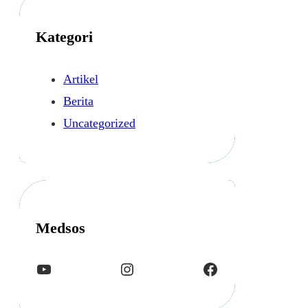
i
p
Kategori
Artikel
Berita
Uncategorized
Medsos
YouTube
Instagram
Facebook