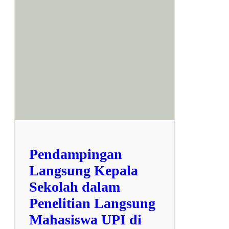
p
a
j
u
d
u
l
7
9
6
7
Pendampingan
Langsung Kepala
Sekolah dalam
Penelitian Langsung
Mahasiswa UPI di