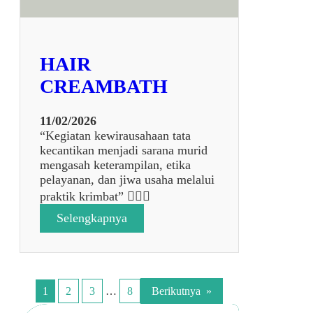
4
HAIR
CREAMBATH
11/02/2026
“Kegiatan kewirausahaan tata
kecantikan menjadi sarana murid
mengasah keterampilan, etika
pelayanan, dan jiwa usaha melalui
praktik krimbat” 💆‍♀️✨
:
Selengkapnya
H
A
I
R
C
1
2
3
…
8
Berikutnya
»
R