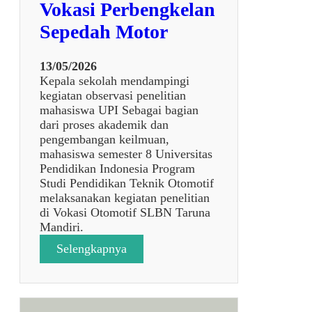
Vokasi Perbengkelan
Sepedah Motor
13/05/2026
Kepala sekolah mendampingi
kegiatan observasi penelitian
mahasiswa UPI Sebagai bagian
dari proses akademik dan
pengembangan keilmuan,
mahasiswa semester 8 Universitas
Pendidikan Indonesia Program
Studi Pendidikan Teknik Otomotif
melaksanakan kegiatan penelitian
di Vokasi Otomotif SLBN Taruna
Mandiri.
:
Selengkapnya
P
e
n
d