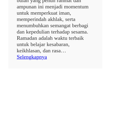
bulan yang penuh rahmat dan
i
ampunan ini menjadi momentum
1
untuk memperkuat iman,
4
memperindah akhlak, serta
4
menumbuhkan semangat berbagi
7
dan kepedulian terhadap sesama.
H
Ramadan adalah waktu terbaik
✨
untuk belajar kesabaran,
🌙
keikhlasan, dan rasa…
:
Selengkapnya
p
o
s
t
a
n
p
a
j
u
d
u