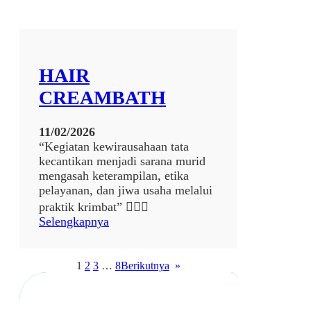
3
4
HAIR
CREAMBATH
11/02/2026
“Kegiatan kewirausahaan tata
kecantikan menjadi sarana murid
mengasah keterampilan, etika
pelayanan, dan jiwa usaha melalui
praktik krimbat” 💆‍♀️✨
:
Selengkapnya
H
A
I
1
2
3
…
8
Berikutnya
»
R
C
R