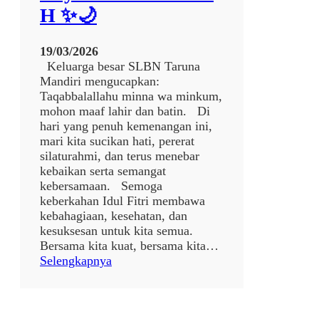
R
H ✨🌙
Y
A
J
19/03/2026
A
Keluarga besar SLBN Taruna
K
Mandiri mengucapkan:
A
Taqabbalallahu minna wa minkum,
R
mohon maaf lahir dan batin. Di
T
hari yang penuh kemenangan ini,
A
mari kita sucikan hati, pererat
K
silaturahmi, dan terus menebar
E
kebaikan serta semangat
S
kebersamaan. Semoga
L
keberkahan Idul Fitri membawa
B
kebahagiaan, kesehatan, dan
N
kesuksesan untuk kita semua.
T
Bersama kita kuat, bersama kita…
A
:
Selengkapnya
R
🌙
U
✨
N
S
A