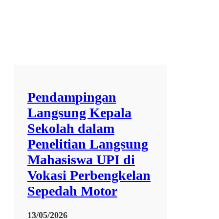
u
l
7
9
6
7
Pendampingan
Langsung Kepala
Sekolah dalam
Penelitian Langsung
Mahasiswa UPI di
Vokasi Perbengkelan
Sepedah Motor
13/05/2026