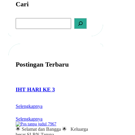
Cari
E
A
M
S
B
e
a
A
r
T
c
H
h
Postingan Terbaru
IHT HARI KE 3
Selengkapnya
Selengkapnya
🌟 Selamat dan Bangga 🌟 Keluarga
besar SLBN Taruna…