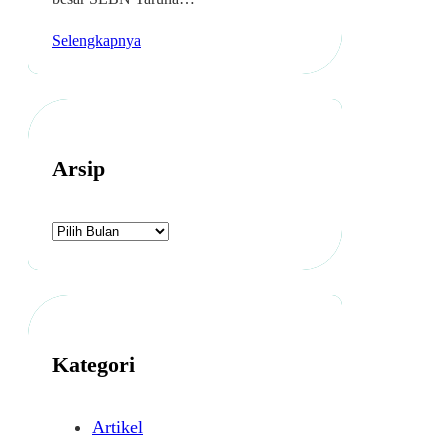
Selengkapnya
Arsip
A
r
s
i
p
Kategori
Artikel