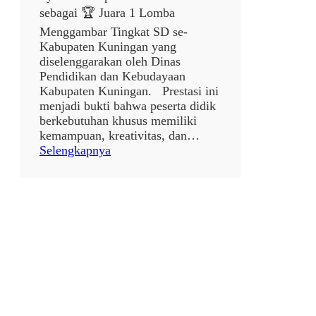
sebagai 🏆 Juara 1 Lomba
Menggambar Tingkat SD se-
Kabupaten Kuningan yang
diselenggarakan oleh Dinas
Pendidikan dan Kebudayaan
Kabupaten Kuningan. Prestasi ini
menjadi bukti bahwa peserta didik
berkebutuhan khusus memiliki
kemampuan, kreativitas, dan…
:
Selengkapnya
p
o
s
t
a
n
p
a
j
u
d