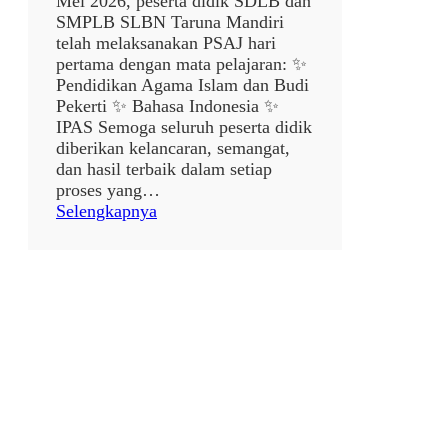
Mei 2026, peserta didik SDLB dan
M
SMPLB SLBN Taruna Mandiri
o
telah melaksanakan PSAJ hari
t
pertama dengan mata pelajaran: ✨
o
Pendidikan Agama Islam dan Budi
r
Pekerti ✨ Bahasa Indonesia ✨
IPAS Semoga seluruh peserta didik
diberikan kelancaran, semangat,
dan hasil terbaik dalam setiap
proses yang…
:
Selengkapnya
P
E
L
A
K
S
A
N
A
A
N