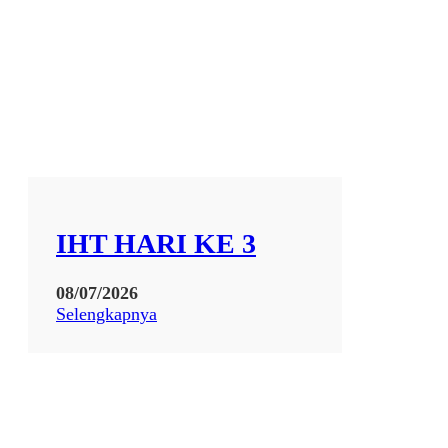
IHT HARI KE 3
08/07/2026
:
Selengkapnya
I
H
T
H
A
R