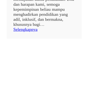
dan harapan kami, semoga
kepemimpinan beliau mampu
menghadirkan pendidikan yang
adil, inklusif, dan bermakna,
khususnya bagi…
:
Selengkapnya
p
o
s
t
a
n
p
a
j
u
d
u
l
7
9