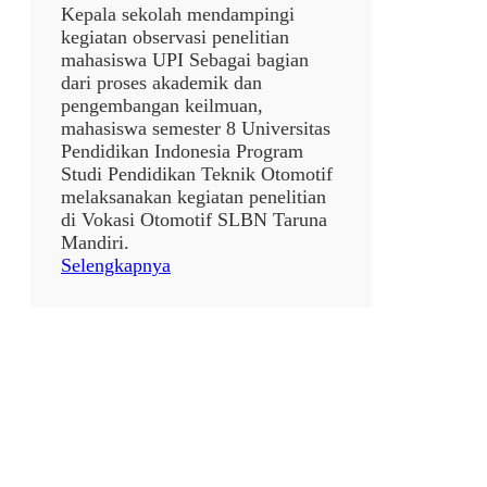
Kepala sekolah mendampingi
kegiatan observasi penelitian
mahasiswa UPI Sebagai bagian
dari proses akademik dan
pengembangan keilmuan,
mahasiswa semester 8 Universitas
Pendidikan Indonesia Program
Studi Pendidikan Teknik Otomotif
melaksanakan kegiatan penelitian
di Vokasi Otomotif SLBN Taruna
Mandiri.
:
Selengkapnya
P
e
n
d
a
m
p
i
n