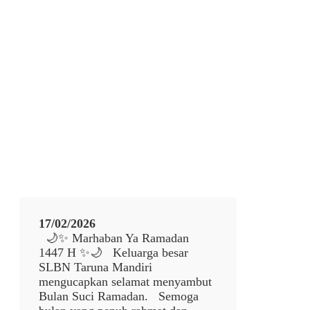
e
M
l
A
a
N
m
D
a
I
t
R
H
I
a
r
i
R
a
y
a
I
d
17/02/2026
u
🌙✨ Marhaban Ya Ramadan
l
1447 H ✨🌙 Keluarga besar
F
SLBN Taruna Mandiri
i
mengucapkan selamat menyambut
t
Bulan Suci Ramadan. Semoga
r