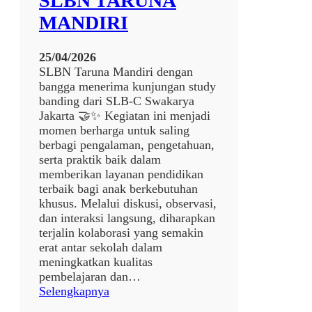
SLBN TARUNA
N
MANDIRI
D
I
25/04/2026
R
SLBN Taruna Mandiri dengan
I
bangga menerima kunjungan study
banding dari SLB-C Swakarya
Jakarta 🤝✨ Kegiatan ini menjadi
momen berharga untuk saling
berbagi pengalaman, pengetahuan,
serta praktik baik dalam
memberikan layanan pendidikan
terbaik bagi anak berkebutuhan
khusus. Melalui diskusi, observasi,
dan interaksi langsung, diharapkan
terjalin kolaborasi yang semakin
erat antar sekolah dalam
meningkatkan kualitas
pembelajaran dan…
:
Selengkapnya
S