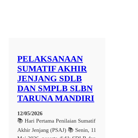
a
s
i
P
e
r
b
e
n
PELAKSANAAN
g
k
SUMATIF AKHIR
e
JENJANG SDLB
l
a
DAN SMPLB SLBN
n
TARUNA MANDIRI
S
e
p
12/05/2026
e
📚 Hari Pertama Penilaian Sumatif
d
Akhir Jenjang (PSAJ) 📚 Senin, 11
a
h