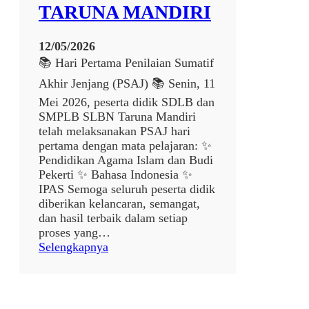
TARUNA MANDIRI
S
e
p
12/05/2026
e
📚 Hari Pertama Penilaian Sumatif
d
Akhir Jenjang (PSAJ) 📚 Senin, 11
a
h
Mei 2026, peserta didik SDLB dan
M
SMPLB SLBN Taruna Mandiri
o
telah melaksanakan PSAJ hari
t
pertama dengan mata pelajaran: ✨
o
Pendidikan Agama Islam dan Budi
r
Pekerti ✨ Bahasa Indonesia ✨
IPAS Semoga seluruh peserta didik
diberikan kelancaran, semangat,
dan hasil terbaik dalam setiap
proses yang…
:
Selengkapnya
P
E
L
A