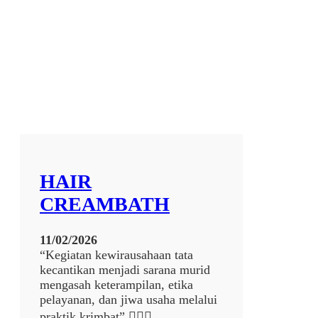
j
u
d
u
l
7
9
3
4
HAIR
CREAMBATH
11/02/2026
“Kegiatan kewirausahaan tata
kecantikan menjadi sarana murid
mengasah keterampilan, etika
pelayanan, dan jiwa usaha melalui
praktik krimbat” 💆‍♀️✨