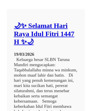
-
C
S
W
A
🌙✨ Selamat Hari
K
A
Raya Idul Fitri 1447
R
H ✨🌙
Y
A
J
19/03/2026
A
Keluarga besar SLBN Taruna
K
Mandiri mengucapkan:
A
Taqabbalallahu minna wa minkum,
R
mohon maaf lahir dan batin. Di
T
hari yang penuh kemenangan ini,
A
mari kita sucikan hati, pererat
K
silaturahmi, dan terus menebar
E
kebaikan serta semangat
S
kebersamaan. Semoga
L
keberkahan Idul Fitri membawa
B