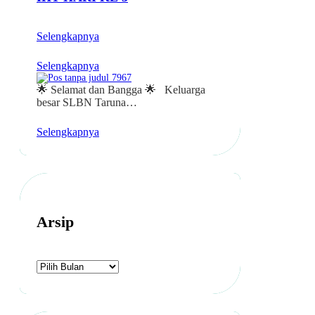
Selengkapnya
Selengkapnya
🌟 Selamat dan Bangga 🌟 Keluarga
besar SLBN Taruna…
Selengkapnya
Arsip
A
r
s