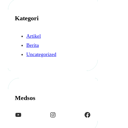
i
p
Kategori
Artikel
Berita
Uncategorized
Medsos
YouTube
Instagram
Facebook