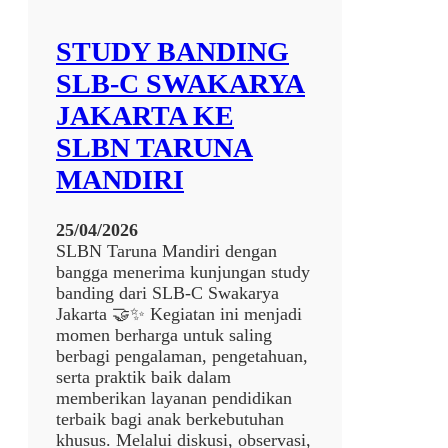
T
A
R
STUDY BANDING
U
SLB-C SWAKARYA
N
A
JAKARTA KE
M
SLBN TARUNA
A
N
MANDIRI
D
I
25/04/2026
R
SLBN Taruna Mandiri dengan
I
bangga menerima kunjungan study
banding dari SLB-C Swakarya
Jakarta 🤝✨ Kegiatan ini menjadi
momen berharga untuk saling
berbagi pengalaman, pengetahuan,
serta praktik baik dalam
memberikan layanan pendidikan
terbaik bagi anak berkebutuhan
khusus. Melalui diskusi, observasi,