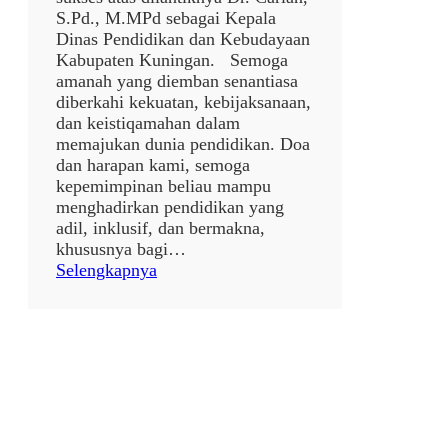
S.Pd., M.MPd sebagai Kepala
Dinas Pendidikan dan Kebudayaan
Kabupaten Kuningan. Semoga
amanah yang diemban senantiasa
diberkahi kekuatan, kebijaksanaan,
dan keistiqamahan dalam
memajukan dunia pendidikan. Doa
dan harapan kami, semoga
kepemimpinan beliau mampu
menghadirkan pendidikan yang
adil, inklusif, dan bermakna,
khususnya bagi…
:
Selengkapnya
p
o
s
t
a
n
p
a