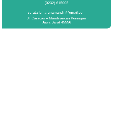
(0232) 615005
surat.slbntarunamandiri@gmail.com
Jl. Caracas – Mandirancan Kuningan
Jawa Barat 45556
Tag:
#AnugerahGapuraPancawaluya
#Juara2 #SLBNTarunaMandiri
#PendidikanInklusif
#SekolahRamahAnak
#PendidikanBerkarakter
#JawaBaratIstimewa
#PrestasiMembanggakan