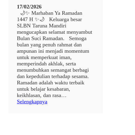
d
17/02/2026
u
🌙✨ Marhaban Ya Ramadan
l
1447 H ✨🌙 Keluarga besar
F
SLBN Taruna Mandiri
i
mengucapkan selamat menyambut
t
Bulan Suci Ramadan. Semoga
r
bulan yang penuh rahmat dan
i
ampunan ini menjadi momentum
1
untuk memperkuat iman,
4
memperindah akhlak, serta
4
menumbuhkan semangat berbagi
7
dan kepedulian terhadap sesama.
H
Ramadan adalah waktu terbaik
✨
untuk belajar kesabaran,
🌙
keikhlasan, dan rasa…
:
Selengkapnya
p
o
s
t
a