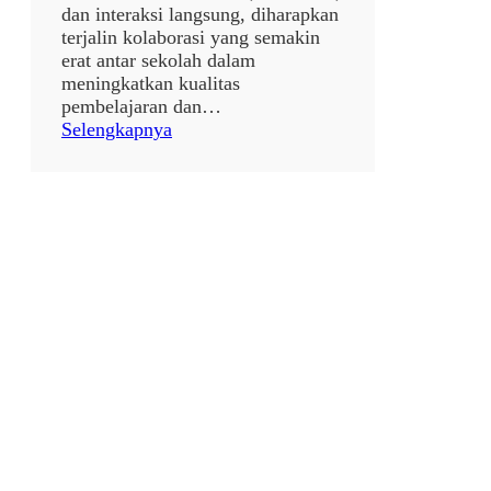
dan interaksi langsung, diharapkan
terjalin kolaborasi yang semakin
erat antar sekolah dalam
meningkatkan kualitas
pembelajaran dan…
:
Selengkapnya
S
T
U
D
Y
B
A
N
D
I
N
G
S
L
B