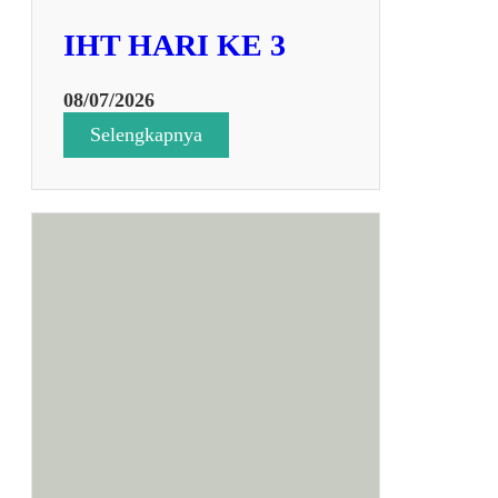
IHT HARI KE 3
08/07/2026
:
Selengkapnya
I
H
T
H
A
R
I
K
E
3