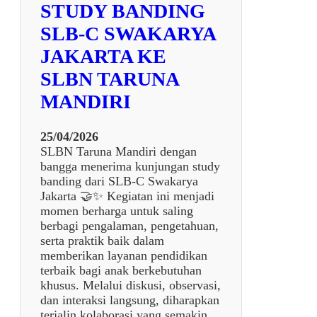
w
STUDY BANDING
H
a
I
SLB-C SWAKARYA
U
R
P
JAKARTA KE
J
I
E
SLBN TARUNA
d
N
i
MANDIRI
J
V
A
o
N
25/04/2026
k
G
SLBN Taruna Mandiri dengan
a
S
bangga menerima kunjungan study
s
D
banding dari SLB-C Swakarya
i
L
Jakarta 🤝✨ Kegiatan ini menjadi
P
B
momen berharga untuk saling
e
D
berbagi pengalaman, pengetahuan,
r
A
serta praktik baik dalam
b
N
memberikan layanan pendidikan
e
S
terbaik bagi anak berkebutuhan
n
M
khusus. Melalui diskusi, observasi,
g
P
dan interaksi langsung, diharapkan
k
L
terjalin kolaborasi yang semakin
e