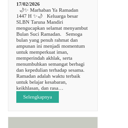
d
17/02/2026
u
🌙✨ Marhaban Ya Ramadan
l
1447 H ✨🌙 Keluarga besar
F
SLBN Taruna Mandiri
i
mengucapkan selamat menyambut
t
Bulan Suci Ramadan. Semoga
r
bulan yang penuh rahmat dan
i
ampunan ini menjadi momentum
1
untuk memperkuat iman,
4
memperindah akhlak, serta
4
menumbuhkan semangat berbagi
7
dan kepedulian terhadap sesama.
H
Ramadan adalah waktu terbaik
✨
untuk belajar kesabaran,
🌙
keikhlasan, dan rasa…
:
Selengkapnya
p
o
s
t
a