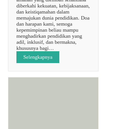
diberkahi kekuatan, kebijaksanaan,
dan keistiqamahan dalam
memajukan dunia pendidikan. Doa
dan harapan kami, semoga
kepemimpinan beliau mampu
menghadirkan pendidikan yang
adil, inklusif, dan bermakna,
khususnya bagi…
:
Selengkapnya
p
o
s
t
a
n
p
a
j
u
d