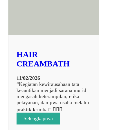
u
l
7
9
3
4
HAIR
CREAMBATH
11/02/2026
“Kegiatan kewirausahaan tata
kecantikan menjadi sarana murid
mengasah keterampilan, etika
pelayanan, dan jiwa usaha melalui
praktik krimbat” 💆‍♀️✨
:
Selengkapnya
H