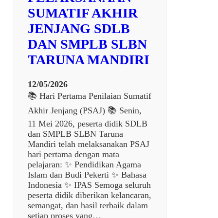
e
SUMATIF AKHIR
p
JENJANG SDLB
a
l
DAN SMPLB SLBN
a
TARUNA MANDIRI
S
e
k
12/05/2026
o
📚 Hari Pertama Penilaian Sumatif
l
Akhir Jenjang (PSAJ) 📚 Senin,
a
h
11 Mei 2026, peserta didik SDLB
d
dan SMPLB SLBN Taruna
a
Mandiri telah melaksanakan PSAJ
l
hari pertama dengan mata
a
pelajaran: ✨ Pendidikan Agama
m
Islam dan Budi Pekerti ✨ Bahasa
P
Indonesia ✨ IPAS Semoga seluruh
e
peserta didik diberikan kelancaran,
n
semangat, dan hasil terbaik dalam
e
setiap proses yang…