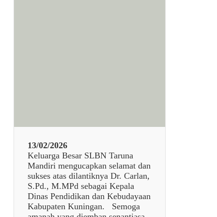
n
p
a
j
u
d
u
l
7
9
3
8
13/02/2026
Keluarga Besar SLBN Taruna
Mandiri mengucapkan selamat dan
sukses atas dilantiknya Dr. Carlan,
S.Pd., M.MPd sebagai Kepala
Dinas Pendidikan dan Kebudayaan
Kabupaten Kuningan. Semoga
amanah yang diemban senantiasa