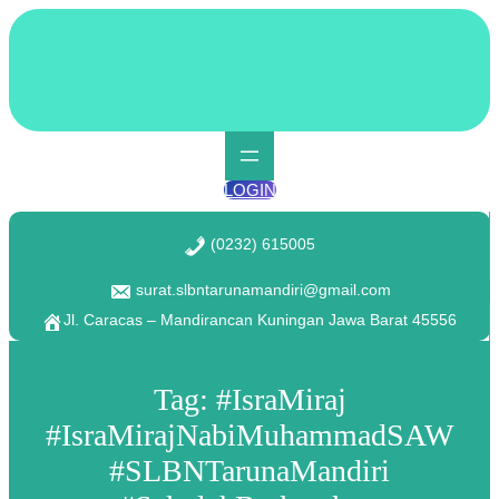
Lewati
ke
konten
LOGIN
(0232) 615005
surat.slbntarunamandiri@gmail.com
Jl. Caracas – Mandirancan Kuningan Jawa Barat 45556
Tag:
#IsraMiraj
#IsraMirajNabiMuhammadSAW
#SLBNTarunaMandiri