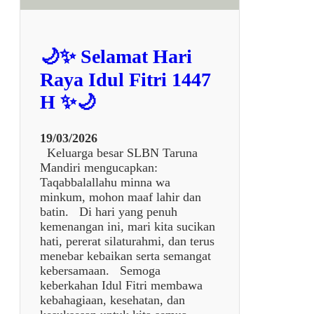
S
W
A
🌙✨ Selamat Hari
K
A
Raya Idul Fitri 1447
R
H ✨🌙
Y
A
J
19/03/2026
A
Keluarga besar SLBN Taruna
K
Mandiri mengucapkan:
A
Taqabbalallahu minna wa
R
minkum, mohon maaf lahir dan
T
batin. Di hari yang penuh
A
kemenangan ini, mari kita sucikan
K
hati, pererat silaturahmi, dan terus
E
menebar kebaikan serta semangat
S
kebersamaan. Semoga
L
keberkahan Idul Fitri membawa
B
kebahagiaan, kesehatan, dan
N