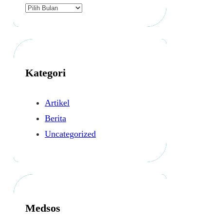
A
r
s
i
p
Kategori
Artikel
Berita
Uncategorized
Medsos