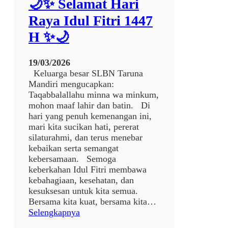
🌙✨ Selamat Hari
K
A
Raya Idul Fitri 1447
R
H ✨🌙
Y
A
J
19/03/2026
A
Keluarga besar SLBN Taruna
K
Mandiri mengucapkan:
A
Taqabbalallahu minna wa minkum,
R
mohon maaf lahir dan batin. Di
T
hari yang penuh kemenangan ini,
A
mari kita sucikan hati, pererat
K
silaturahmi, dan terus menebar
E
kebaikan serta semangat
S
kebersamaan. Semoga
L
keberkahan Idul Fitri membawa
B
kebahagiaan, kesehatan, dan
N
kesuksesan untuk kita semua.
T
Bersama kita kuat, bersama kita…
A
:
Selengkapnya
R
🌙