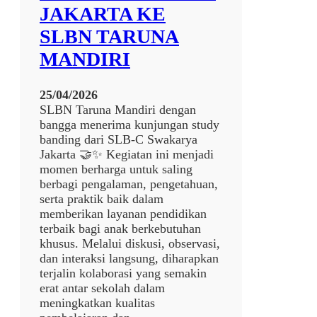
A
JAKARTA KE
M
SLBN TARUNA
A
N
MANDIRI
D
I
25/04/2026
R
SLBN Taruna Mandiri dengan
I
bangga menerima kunjungan study
banding dari SLB-C Swakarya
Jakarta 🤝✨ Kegiatan ini menjadi
momen berharga untuk saling
berbagi pengalaman, pengetahuan,
serta praktik baik dalam
memberikan layanan pendidikan
terbaik bagi anak berkebutuhan
khusus. Melalui diskusi, observasi,
dan interaksi langsung, diharapkan
terjalin kolaborasi yang semakin
erat antar sekolah dalam
meningkatkan kualitas