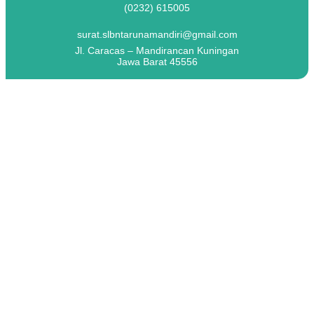
(0232) 615005
surat.slbntarunamandiri@gmail.com
Jl. Caracas – Mandirancan Kuningan
Jawa Barat 45556
Tag:
#TeamBuilding #NamienaForest
#Kebersamaan #KekompakanTim
#GuruBahagia #StafTU #Solidaritas
#SemangatBaru