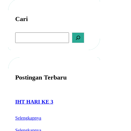
R
C
R
Cari
E
A
M
S
B
e
a
A
r
T
c
H
h
Postingan Terbaru
IHT HARI KE 3
Selengkapnya
Selengkapnya