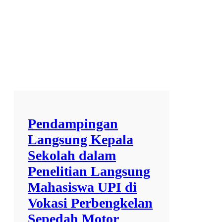
j
u
d
u
l
7
9
6
7
Pendampingan
Langsung Kepala
Sekolah dalam
Penelitian Langsung
Mahasiswa UPI di
Vokasi Perbengkelan
Sepedah Motor