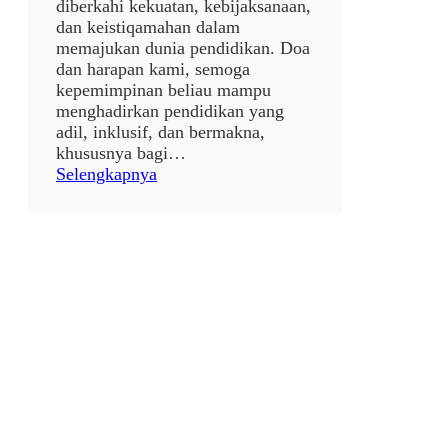
diberkahi kekuatan, kebijaksanaan,
dan keistiqamahan dalam
memajukan dunia pendidikan. Doa
dan harapan kami, semoga
kepemimpinan beliau mampu
menghadirkan pendidikan yang
adil, inklusif, dan bermakna,
khususnya bagi…
:
Selengkapnya
p
o
s
t
a
n
p
a
j
u
d
u
l