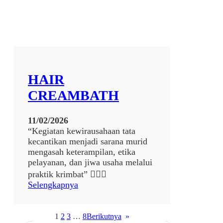
7
9
3
4
HAIR
CREAMBATH
11/02/2026
“Kegiatan kewirausahaan tata
kecantikan menjadi sarana murid
mengasah keterampilan, etika
pelayanan, dan jiwa usaha melalui
praktik krimbat” 💆‍♀️✨
:
Selengkapnya
H
A
I
1
2
3
…
8
Berikutnya
»