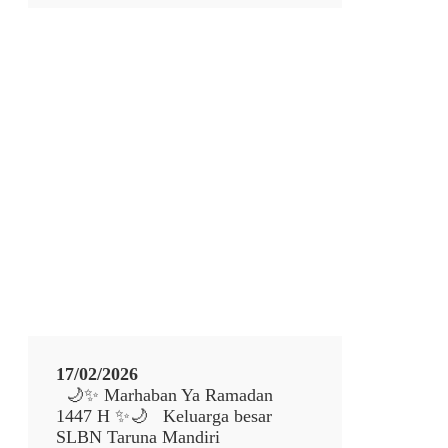
U
✨
N
S
A
e
M
l
A
a
N
m
D
a
I
t
R
H
I
a
r
i
R
a
y
a
I
d
17/02/2026
u
🌙✨ Marhaban Ya Ramadan
l
1447 H ✨🌙 Keluarga besar
F
SLBN Taruna Mandiri