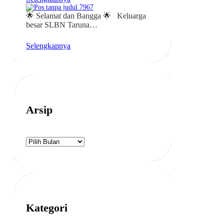
🌟 Selamat dan Bangga 🌟 Keluarga
besar SLBN Taruna…
Selengkapnya
Arsip
A
r
s
i
p
Kategori