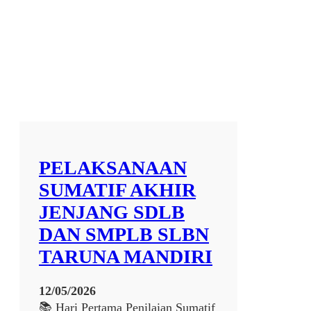
o
k
a
s
i
P
e
r
b
e
n
PELAKSANAAN
g
k
SUMATIF AKHIR
e
JENJANG SDLB
l
a
DAN SMPLB SLBN
n
TARUNA MANDIRI
S
e
p
12/05/2026
e
📚 Hari Pertama Penilaian Sumatif