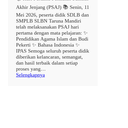
d
Akhir Jenjang (PSAJ) 📚 Senin, 11
a
h
Mei 2026, peserta didik SDLB dan
M
SMPLB SLBN Taruna Mandiri
o
telah melaksanakan PSAJ hari
t
pertama dengan mata pelajaran: ✨
o
Pendidikan Agama Islam dan Budi
r
Pekerti ✨ Bahasa Indonesia ✨
IPAS Semoga seluruh peserta didik
diberikan kelancaran, semangat,
dan hasil terbaik dalam setiap
proses yang…
:
Selengkapnya
P
E
L
A
K
S
A
N