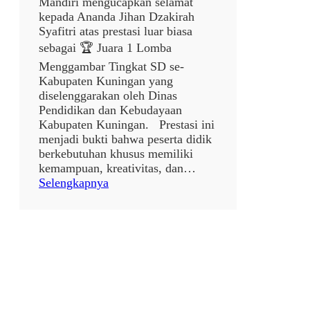
Mandiri mengucapkan selamat
kepada Ananda Jihan Dzakirah
Syafitri atas prestasi luar biasa
sebagai 🏆 Juara 1 Lomba
Menggambar Tingkat SD se-
Kabupaten Kuningan yang
diselenggarakan oleh Dinas
Pendidikan dan Kebudayaan
Kabupaten Kuningan. Prestasi ini
menjadi bukti bahwa peserta didik
berkebutuhan khusus memiliki
kemampuan, kreativitas, dan…
:
Selengkapnya
p
o
s
t
a
n
p
a