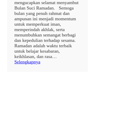
i
mengucapkan selamat menyambut
t
Bulan Suci Ramadan. Semoga
r
bulan yang penuh rahmat dan
i
ampunan ini menjadi momentum
1
untuk memperkuat iman,
4
memperindah akhlak, serta
4
menumbuhkan semangat berbagi
7
dan kepedulian terhadap sesama.
H
Ramadan adalah waktu terbaik
✨
untuk belajar kesabaran,
🌙
keikhlasan, dan rasa…
:
Selengkapnya
p
o
s
t
a
n
p
a
j