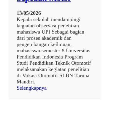
13/05/2026
Kepala sekolah mendampingi
kegiatan observasi penelitian
mahasiswa UPI Sebagai bagian
dari proses akademik dan
pengembangan keilmuan,
mahasiswa semester 8 Universitas
Pendidikan Indonesia Program
Studi Pendidikan Teknik Otomotif
melaksanakan kegiatan penelitian
di Vokasi Otomotif SLBN Taruna
Mandiri.
:
Selengkapnya
P
e
n
d
a
m
p