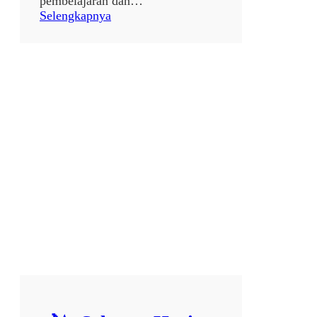
pembelajaran dan…
:
Selengkapnya
S
T
U
D
Y
B
A
N
D
I
N
G
S
L
B
-
C
S
W
A