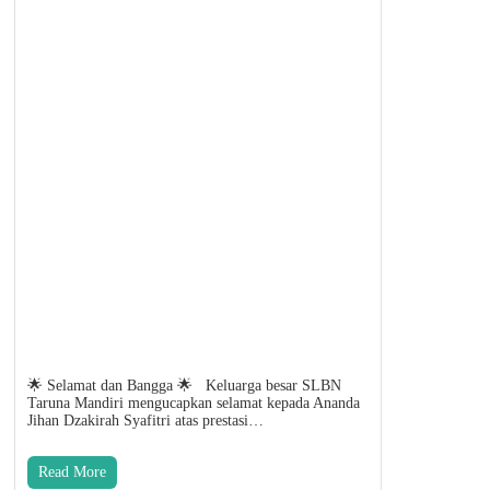
🌟 Selamat dan Bangga 🌟 Keluarga besar SLBN
Taruna Mandiri mengucapkan selamat kepada Ananda
Jihan Dzakirah Syafitri atas prestasi…
Read More