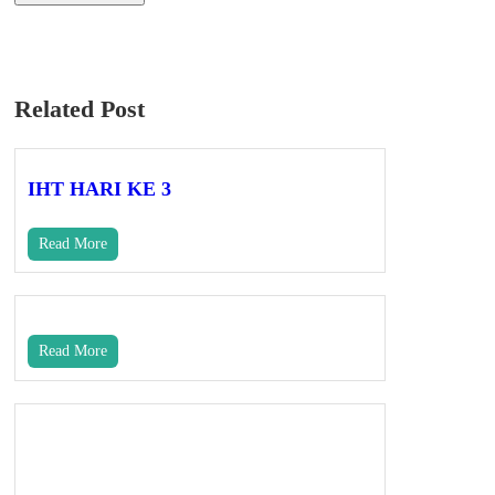
Related Post
IHT HARI KE 3
Read More
Read More