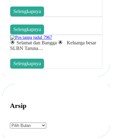
Selengkapnya
Selengkapnya
🌟 Selamat dan Bangga 🌟 Keluarga besar
SLBN Taruna…
Selengkapnya
Arsip
A
r