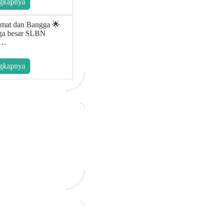
gkapnya
amat dan Bangga 🌟
ga besar SLBN
a…
gkapnya