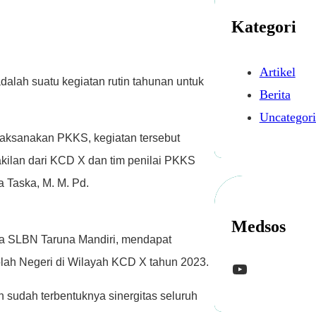
p
Kategori
Artikel
dalah suatu kegiatan rutin tahunan untuk
Berita
Uncategor
laksanakan PKKS, kegiatan tersebut
wakilan dari KCD X dan tim penilai PKKS
a Taska, M. M. Pd.
Medsos
ala SLBN Taruna Mandiri, mendapat
kolah Negeri di Wilayah KCD X tahun 2023.
YouTube
n sudah terbentuknya sinergitas seluruh