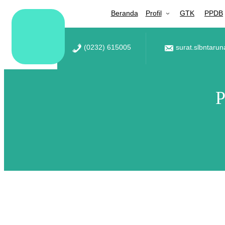
Lewati
Beranda
Profil
GTK
PPDB
ke
konten
(0232) 615005
surat.slbntaru
P