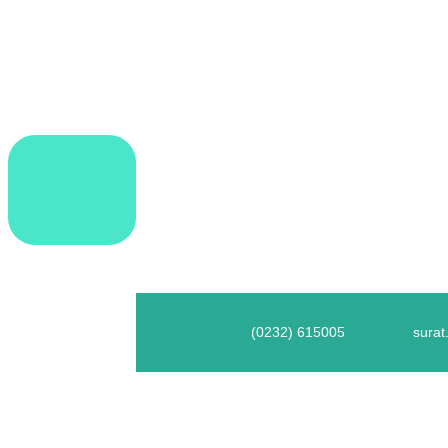
Lewati
ke
konten
(0232) 615005
surat