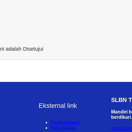
i adalah Disetujui
SLBN 
Eksternal link
Mandiri b
berdikari
.
Perpustakaan
Buku Digital
surat.slb