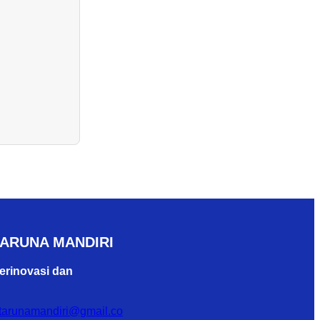
TARUNA MANDIRI
erinovasi dan
ntarunamandiri@gmail.co