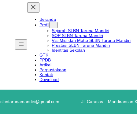
Beranda
Profil
Sejarah SLBN Taruna Mandiri
SOP SLBN Taruna Mandiri
Visi Misi dan Motto SLBN Taruna Mandiri
Prestasi SLBN Taruna Mandiri
Identitas Sekolah
GTK
PPDB
Artikel
Perpustakaan
Kontak
Download
.slbntarunamandiri@gmail.com
Jl. Caracas – Mandirancan 
ROPIAH