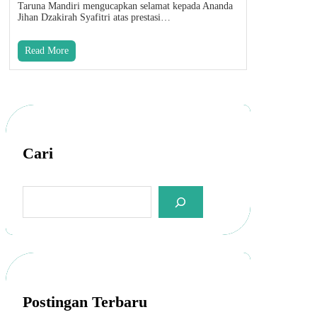
Taruna Mandiri mengucapkan selamat kepada Ananda
Jihan Dzakirah Syafitri atas prestasi…
Read More
Cari
S
e
a
r
c
h
Postingan Terbaru