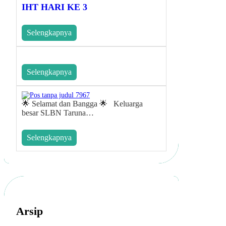
IHT HARI KE 3
Selengkapnya
Selengkapnya
🌟 Selamat dan Bangga 🌟 Keluarga
besar SLBN Taruna…
Selengkapnya
Arsip