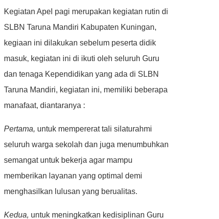
Kegiatan Apel pagi merupakan kegiatan rutin di
SLBN Taruna Mandiri Kabupaten Kuningan,
kegiaan ini dilakukan sebelum peserta didik
masuk, kegiatan ini di ikuti oleh seluruh Guru
dan tenaga Kependidikan yang ada di SLBN
Taruna Mandiri, kegiatan ini, memiliki beberapa
manafaat, diantaranya :
Pertama,
untuk mempererat tali silaturahmi
seluruh warga sekolah dan juga menumbuhkan
semangat untuk bekerja agar mampu
memberikan layanan yang optimal demi
menghasilkan lulusan yang berualitas.
Kedua,
untuk meningkatkan kedisiplinan Guru