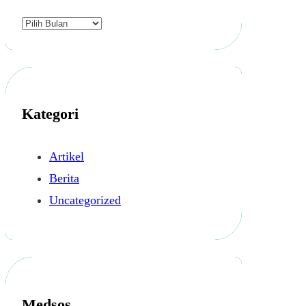
A
r
s
i
p
Kategori
Artikel
Berita
Uncategorized
Medsos