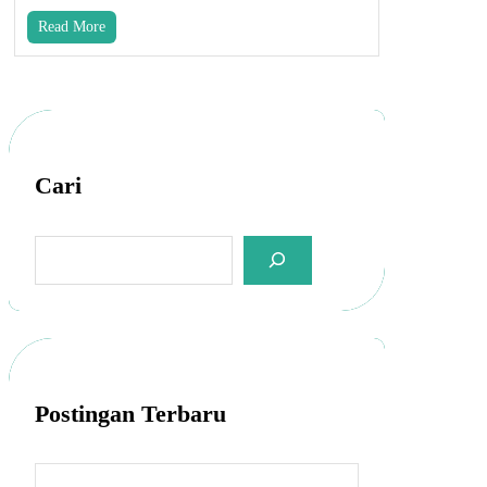
Read More
Cari
S
e
a
r
c
h
Postingan Terbaru