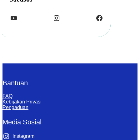
YouTube
Instagram
Facebook
Bantuan
FAQ
Kebijakan Privasi
Pengaduan
Media Sosial
Instagram