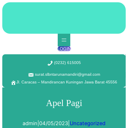
Lewati
ke
konten
LOGIN
(0232) 615005
surat.slbntarunamandiri@gmail.com
Jl. Caracas – Mandirancan Kuningan Jawa Barat 45556
Apel Pagi
admin
|
04/05/2023
|
Uncategorized